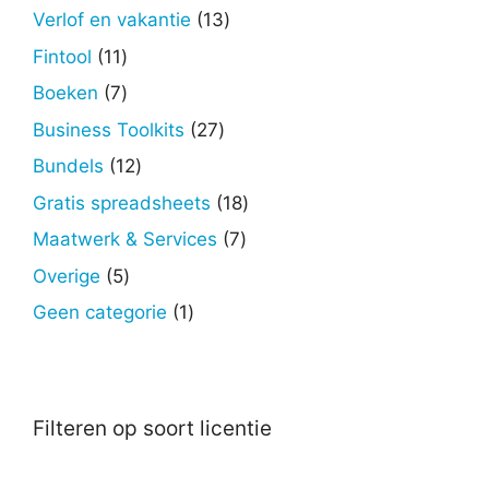
producten
13
Verlof en vakantie
13
producten
11
Fintool
11
producten
7
Boeken
7
producten
27
Business Toolkits
27
producten
12
Bundels
12
producten
18
Gratis spreadsheets
18
producten
7
Maatwerk & Services
7
producten
5
Overige
5
producten
1
Geen categorie
1
product
Filteren op soort licentie