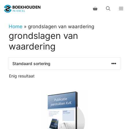
Ga
Me
naar
de
inhoud
Home
»
grondslagen van waardering
grondslagen van
waardering
Enig resultaat