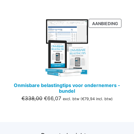
PRODU
AANBIEDING
IN
DE
UITVER
Onmisbare belastingtips voor ondernemers -
bundel
Oorspronkelijke
Huidige
€
338,00
€
66,07
excl. btw (
€
79,94
incl. btw)
prijs
prijs
was:
is:
€338,00.
€66,07.