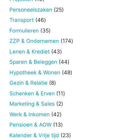
producten
25
Personeelszaken
25
producten
46
Transport
46
producten
35
Formulieren
35
producten
174
ZZP & Ondernemen
174
producten
43
Lenen & Krediet
43
producten
44
Sparen & Beleggen
44
producten
48
Hypotheek & Wonen
48
producten
8
Gezin & Relatie
8
producten
11
Schenken & Erven
11
producten
2
Marketing & Sales
2
producten
42
Werk & Inkomen
42
producten
13
Pensioen & AOW
13
producten
23
Kalender & Vrije tijd
23