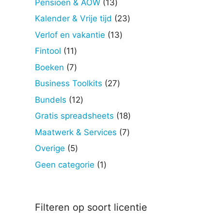
13
Pensioen & AOW
13
producten
23
Kalender & Vrije tijd
23
producten
13
Verlof en vakantie
13
producten
11
Fintool
11
producten
7
Boeken
7
producten
27
Business Toolkits
27
producten
12
Bundels
12
producten
18
Gratis spreadsheets
18
producten
7
Maatwerk & Services
7
producten
5
Overige
5
producten
1
Geen categorie
1
product
Filteren op soort licentie