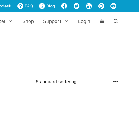
pdesk
FAQ
Blog
cel
Shop
Support
Login