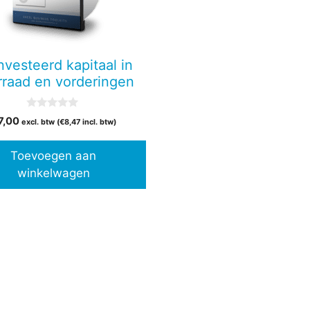
nvesteerd kapitaal in
rraad en vorderingen
0
7,00
excl. btw (
€
8,47
incl. btw)
v
a
n
Toevoegen aan
5
winkelwagen