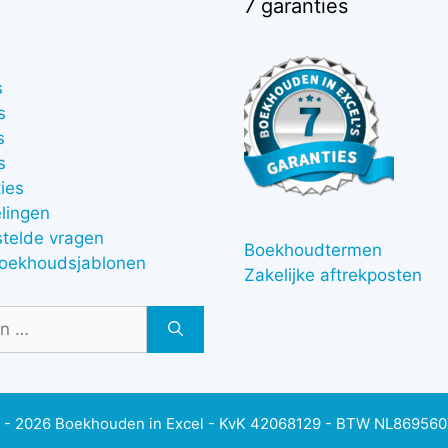
7 garanties
s
s
s
s
ies
lingen
stelde vragen
Boekhoudtermen
boekhoudsjablonen
Zakelijke aftrekposten
 - 2026 Boekhouden in Excel - KvK 42068129 - BTW NL86956