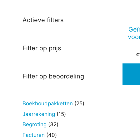
Actieve filters
Geï
voo
Filter op prijs
€
Filter op beoordeling
25
Boekhoudpakketten
25
producten
15
Jaarrekening
15
producten
32
Begroting
32
producten
40
Facturen
40