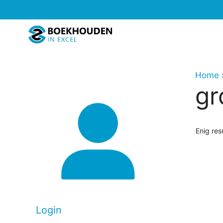
Ga
naar
de
inhoud
Home
gr
Enig res
Login