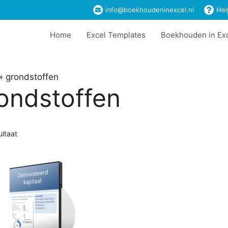
info@boekhoudeninexcel.nl
Hel
Home
Excel Templates
Boekhouden in Ex
»
grondstoffen
ondstoffen
ultaat