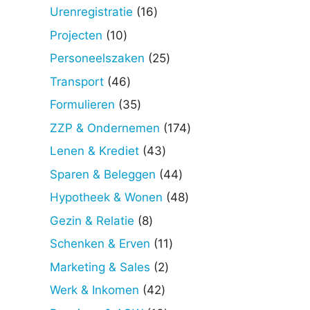
producten
16
Urenregistratie
16
producten
10
Projecten
10
producten
25
Personeelszaken
25
producten
46
Transport
46
producten
35
Formulieren
35
producten
174
ZZP & Ondernemen
174
producten
43
Lenen & Krediet
43
producten
44
Sparen & Beleggen
44
producten
48
Hypotheek & Wonen
48
producten
8
Gezin & Relatie
8
producten
11
Schenken & Erven
11
producten
2
Marketing & Sales
2
producten
42
Werk & Inkomen
42
producten