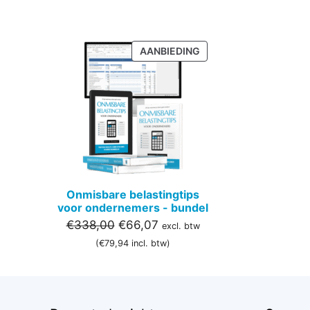
PRODUCT
AANBIEDING
IN
DE
UITVERKOOP
Onmisbare belastingtips
voor ondernemers - bundel
Oorspronkelijke
Huidige
€
338,00
€
66,07
excl. btw
prijs
prijs
(
€
79,94
incl. btw)
was:
is:
€338,00.
€66,07.