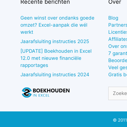
Recente berichten
Over
Geen winst over ondanks goede
Blog
omzet? Excel-aanpak die wél
Partner
werkt
Licentie
Affiliate
Jaarafsluiting instructies 2025
Over on
[UPDATE] Boekhouden in Excel
7 garant
12.0 met nieuwe financiële
Beoorde
rapportages
Veel ge
Gratis 
Jaarafsluiting instructies 2024
Zoek
naar:
© 2011