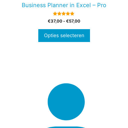
gekozen
Business Planner in Excel – Pro
worden
op
5.00
Prijsklasse:
€
37,00
-
€
57,00
de
van 5
€37,00
productpagina
tot
Opties selecteren
€57,00