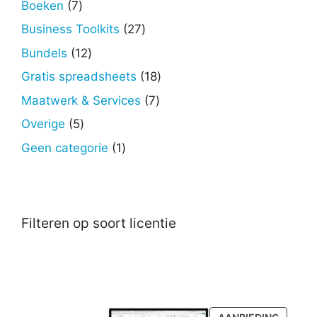
7
Boeken
7
producten
27
Business Toolkits
27
producten
12
Bundels
12
producten
18
Gratis spreadsheets
18
producten
7
Maatwerk & Services
7
producten
5
Overige
5
producten
1
Geen categorie
1
product
Filteren op soort licentie
PRODU