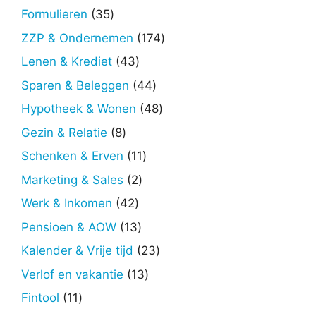
producten
35
Formulieren
35
producten
174
ZZP & Ondernemen
174
producten
43
Lenen & Krediet
43
producten
44
Sparen & Beleggen
44
producten
48
Hypotheek & Wonen
48
producten
8
Gezin & Relatie
8
producten
11
Schenken & Erven
11
producten
2
Marketing & Sales
2
producten
42
Werk & Inkomen
42
producten
13
Pensioen & AOW
13
producten
23
Kalender & Vrije tijd
23
producten
13
Verlof en vakantie
13
producten
11
Fintool
11
producten