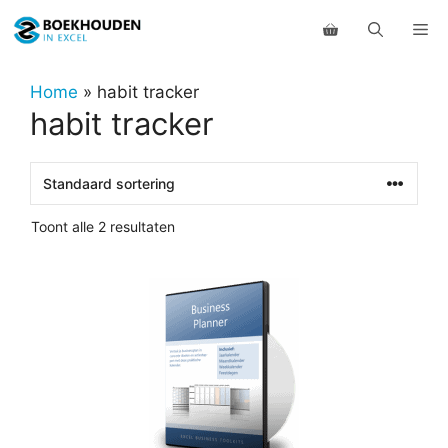
Ga
Me
naar
de
inhoud
Home
»
habit tracker
habit tracker
Toont alle 2 resultaten
Dit
product
heeft
meerdere
variaties.
Deze
optie