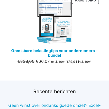
AANBIEDING
IN
DE
UITVER
Onmisbare belastingtips voor ondernemers -
bundel
Oorspronkelijke
Huidige
€
338,00
€
66,07
excl. btw (
€
79,94
incl. btw)
prijs
prijs
was:
is:
€338,00.
€66,07.
Recente berichten
Geen winst over ondanks goede omzet? Excel-