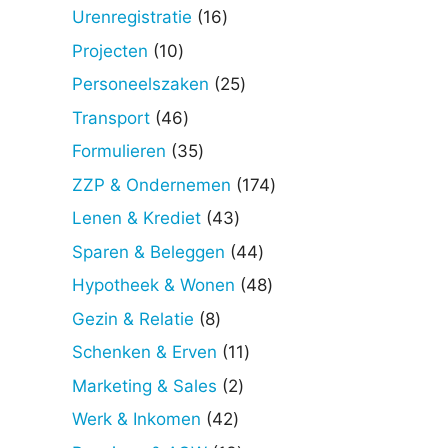
producten
16
Urenregistratie
16
producten
10
Projecten
10
producten
25
Personeelszaken
25
producten
46
Transport
46
producten
35
Formulieren
35
producten
174
ZZP & Ondernemen
174
producten
43
Lenen & Krediet
43
producten
44
Sparen & Beleggen
44
producten
48
Hypotheek & Wonen
48
producten
8
Gezin & Relatie
8
producten
11
Schenken & Erven
11
producten
2
Marketing & Sales
2
producten
42
Werk & Inkomen
42
producten