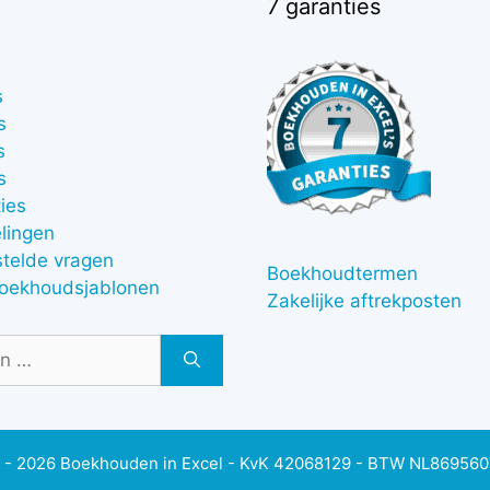
7 garanties
s
s
s
s
ies
lingen
stelde vragen
Boekhoudtermen
boekhoudsjablonen
Zakelijke aftrekposten
 - 2026 Boekhouden in Excel - KvK 42068129 - BTW NL86956