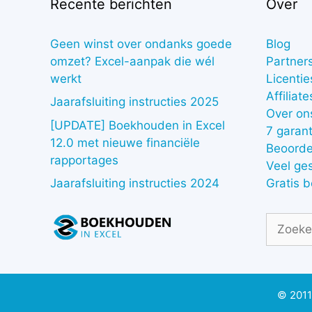
Recente berichten
Over
Geen winst over ondanks goede
Blog
omzet? Excel-aanpak die wél
Partner
werkt
Licentie
Affiliate
Jaarafsluiting instructies 2025
Over on
[UPDATE] Boekhouden in Excel
7 garant
12.0 met nieuwe financiële
Beoorde
rapportages
Veel ge
Gratis 
Jaarafsluiting instructies 2024
Zoek
naar:
© 2011