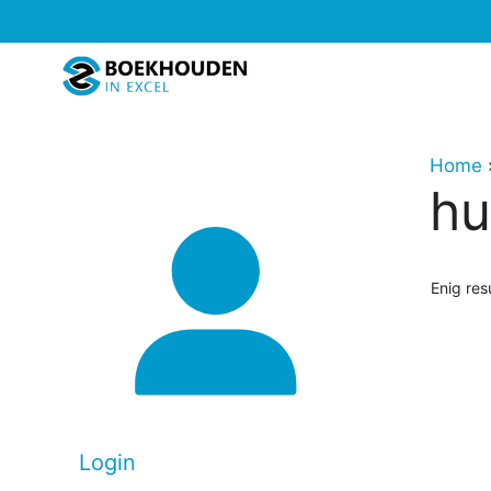
Ga
naar
de
inhoud
Home
hu
Enig res
Dit
produc
heeft
meerd
Login
variati