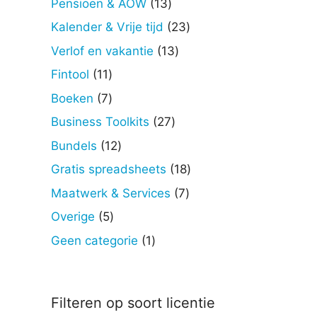
13
Pensioen & AOW
13
producten
23
Kalender & Vrije tijd
23
producten
13
Verlof en vakantie
13
producten
11
Fintool
11
producten
7
Boeken
7
producten
27
Business Toolkits
27
producten
12
Bundels
12
producten
18
Gratis spreadsheets
18
producten
7
Maatwerk & Services
7
producten
5
Overige
5
producten
1
Geen categorie
1
product
Filteren op soort licentie