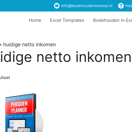
info@boekhoudeninexcel.nl
Hel
Home
Excel Templates
Boekhouden in Ex
»
huidige netto inkomen
idige netto inkomen
ultaat
t
ere
es.