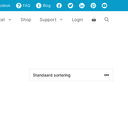
pdesk
FAQ
Blog
cel
Shop
Support
Login