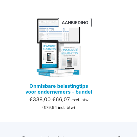
PRODUCT
AANBIEDING
IN
DE
UITVERKOOP
Onmisbare belastingtips
voor ondernemers - bundel
Oorspronkelijke
Huidige
€
338,00
€
66,07
excl. btw
prijs
prijs
(
€
79,94
incl. btw)
was:
is:
€338,00.
€66,07.