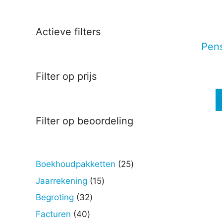
Deze
optie
kan
Actieve filters
gekoz
Pens
worde
op
Filter op prijs
de
produc
Filter op beoordeling
25
Boekhoudpakketten
25
producten
15
Jaarrekening
15
producten
32
Begroting
32
producten
40
Facturen
40