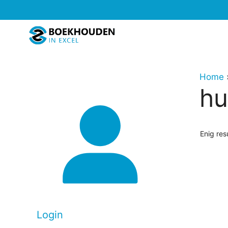
Ga
naar
de
inhoud
Home
hu
Enig res
Login