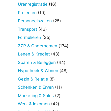
producten
16
Urenregistratie
16
producten
10
Projecten
10
producten
25
Personeelszaken
25
producten
46
Transport
46
producten
35
Formulieren
35
producten
174
ZZP & Ondernemen
174
producten
43
Lenen & Krediet
43
producten
44
Sparen & Beleggen
44
producten
48
Hypotheek & Wonen
48
producten
8
Gezin & Relatie
8
producten
11
Schenken & Erven
11
producten
2
Marketing & Sales
2
producten
42
Werk & Inkomen
42
producten