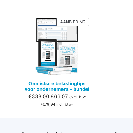
PRODUCT
AANBIEDING
IN
DE
UITVERKOOP
Onmisbare belastingtips
voor ondernemers - bundel
Oorspronkelijke
Huidige
€
338,00
€
66,07
excl. btw
prijs
prijs
(
€
79,94
incl. btw)
was:
is:
€338,00.
€66,07.