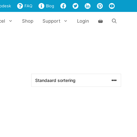
pdesk
FAQ
Blog
cel
Shop
Support
Login