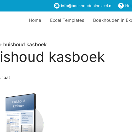
info@boekhoudeninexcel.nl
Hel
Home
Excel Templates
Boekhouden in Ex
»
huishoud kasboek
ishoud kasboek
ultaat