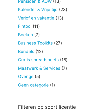
13
Pensioen & AOW
13
producten
23
Kalender & Vrije tijd
23
producten
13
Verlof en vakantie
13
producten
11
Fintool
11
producten
7
Boeken
7
producten
27
Business Toolkits
27
producten
12
Bundels
12
producten
18
Gratis spreadsheets
18
producten
7
Maatwerk & Services
7
producten
5
Overige
5
producten
1
Geen categorie
1
product
Filteren op soort licentie