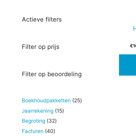
Actieve filters
€
1
Filter op prijs
Filter op beoordeling
25
Boekhoudpakketten
25
producten
15
Jaarrekening
15
producten
32
Begroting
32
producten
40
Facturen
40