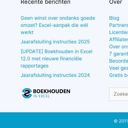
Recente berichten
Over
Geen winst over ondanks goede
Blog
omzet? Excel-aanpak die wél
Partner
werkt
Licentie
Affiliate
Jaarafsluiting instructies 2025
Over on
[UPDATE] Boekhouden in Excel
7 garant
12.0 met nieuwe financiële
Beoorde
rapportages
Veel ge
Gratis 
Jaarafsluiting instructies 2024
Zoek
naar:
© 2011