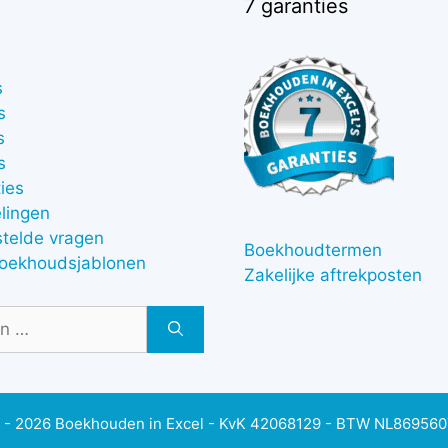
7 garanties
s
s
s
s
ies
lingen
stelde vragen
Boekhoudtermen
boekhoudsjablonen
Zakelijke aftrekposten
 - 2026 Boekhouden in Excel - KvK 42068129 - BTW NL86956