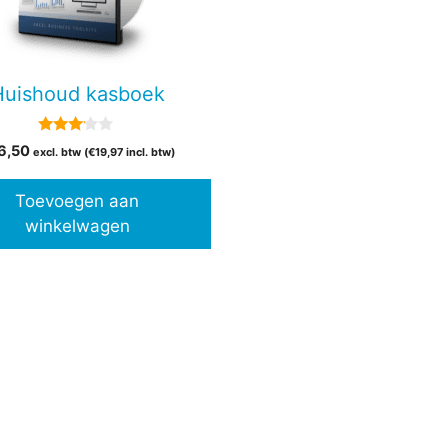
Huishoud kasboek
3.00
6,50
excl. btw (
€
19,97
incl. btw)
van 5
Toevoegen aan
winkelwagen