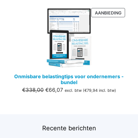
PRODU
AANBIEDING
IN
DE
UITVER
Onmisbare belastingtips voor ondernemers -
bundel
Oorspronkelijke
Huidige
€
338,00
€
66,07
excl. btw (
€
79,94
incl. btw)
prijs
prijs
was:
is:
€338,00.
€66,07.
Recente berichten