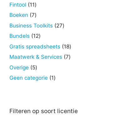
producten
11
Fintool
11
producten
7
Boeken
7
producten
27
Business Toolkits
27
producten
12
Bundels
12
producten
18
Gratis spreadsheets
18
producten
7
Maatwerk & Services
7
producten
5
Overige
5
producten
1
Geen categorie
1
product
Filteren op soort licentie