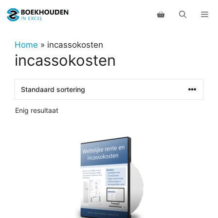
Ga
Me
naar
de
inhoud
Home
»
incassokosten
incassokosten
Enig resultaat