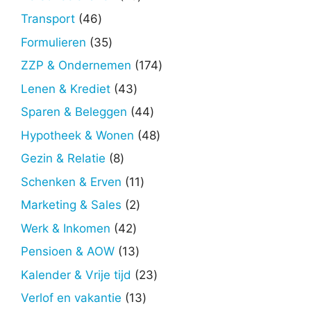
producten
46
Transport
46
producten
35
Formulieren
35
producten
174
ZZP & Ondernemen
174
producten
43
Lenen & Krediet
43
producten
44
Sparen & Beleggen
44
producten
48
Hypotheek & Wonen
48
producten
8
Gezin & Relatie
8
producten
11
Schenken & Erven
11
producten
2
Marketing & Sales
2
producten
42
Werk & Inkomen
42
producten
13
Pensioen & AOW
13
producten
23
Kalender & Vrije tijd
23
producten
13
Verlof en vakantie
13