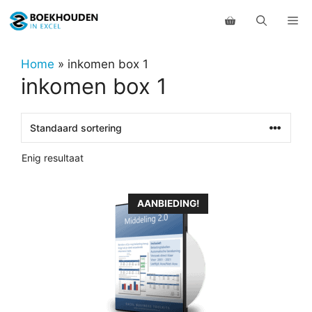
Ga
Me
naar
de
inhoud
Home
»
inkomen box 1
inkomen box 1
Enig resultaat
Dit
AANBIEDING!
product
heeft
meerdere
variaties.
Deze
optie