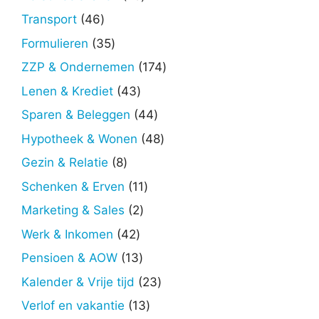
producten
46
Transport
46
producten
35
Formulieren
35
producten
174
ZZP & Ondernemen
174
producten
43
Lenen & Krediet
43
producten
44
Sparen & Beleggen
44
producten
48
Hypotheek & Wonen
48
producten
8
Gezin & Relatie
8
producten
11
Schenken & Erven
11
producten
2
Marketing & Sales
2
producten
42
Werk & Inkomen
42
producten
13
Pensioen & AOW
13
producten
23
Kalender & Vrije tijd
23
producten
13
Verlof en vakantie
13