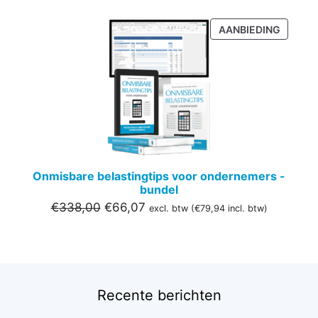
PRODU
AANBIEDING
IN
DE
UITVER
Onmisbare belastingtips voor ondernemers -
bundel
Oorspronkelijke
Huidige
€
338,00
€
66,07
excl. btw (
€
79,94
incl. btw)
prijs
prijs
was:
is:
€338,00.
€66,07.
Recente berichten