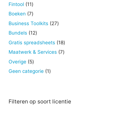
producten
11
Fintool
11
producten
7
Boeken
7
producten
27
Business Toolkits
27
producten
12
Bundels
12
producten
18
Gratis spreadsheets
18
producten
7
Maatwerk & Services
7
producten
5
Overige
5
producten
1
Geen categorie
1
product
Filteren op soort licentie