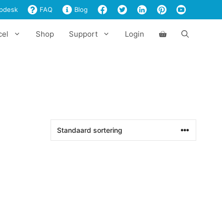
pdesk
FAQ
Blog
cel
Shop
Support
Login