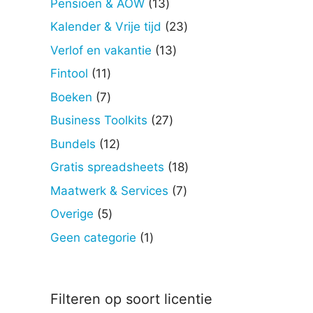
13
Pensioen & AOW
13
producten
23
Kalender & Vrije tijd
23
producten
13
Verlof en vakantie
13
producten
11
Fintool
11
producten
7
Boeken
7
producten
27
Business Toolkits
27
producten
12
Bundels
12
producten
18
Gratis spreadsheets
18
producten
7
Maatwerk & Services
7
producten
5
Overige
5
producten
1
Geen categorie
1
product
Filteren op soort licentie