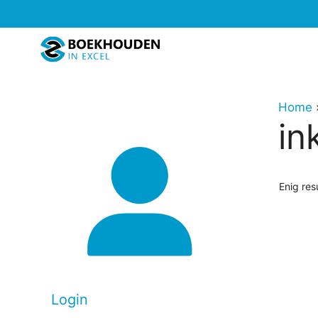
Ga
naar
de
inhoud
Home
in
Enig res
Login