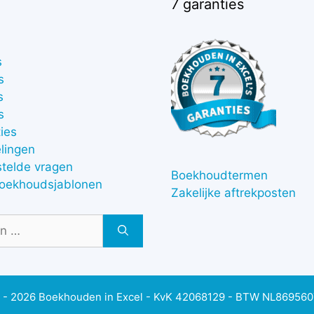
7 garanties
s
s
s
s
ies
lingen
stelde vragen
Boekhoudtermen
boekhoudsjablonen
Zakelijke aftrekposten
 - 2026 Boekhouden in Excel - KvK 42068129 - BTW NL86956