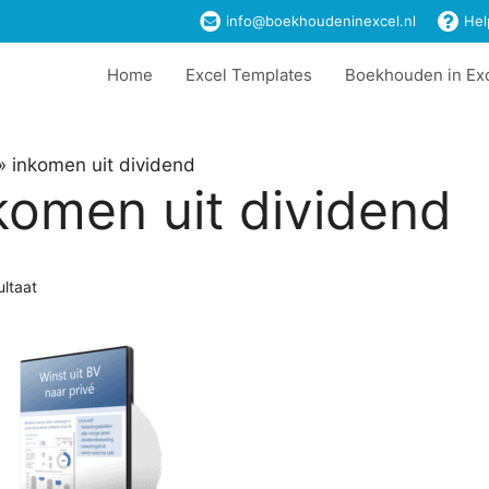
info@boekhoudeninexcel.nl
Hel
Home
Excel Templates
Boekhouden in Ex
»
inkomen uit dividend
komen uit dividend
ultaat