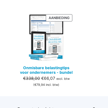
PRODUCT
AANBIEDING
IN
DE
UITVERKOOP
Onmisbare belastingtips
voor ondernemers - bundel
Oorspronkelijke
Huidige
€
338,00
€
66,07
excl. btw
prijs
prijs
(
€
79,94
incl. btw)
was:
is:
€338,00.
€66,07.