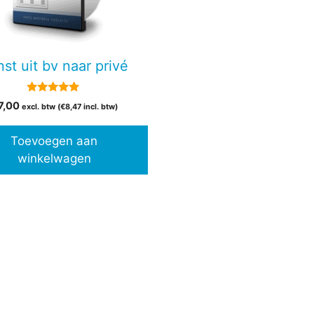
st uit bv naar privé
5.00
7,00
excl. btw (
€
8,47
incl. btw)
van 5
Toevoegen aan
winkelwagen