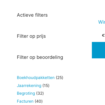
Actieve filters
Win
€
Filter op prijs
Filter op beoordeling
25
Boekhoudpakketten
25
producten
15
Jaarrekening
15
producten
32
Begroting
32
producten
40
Facturen
40