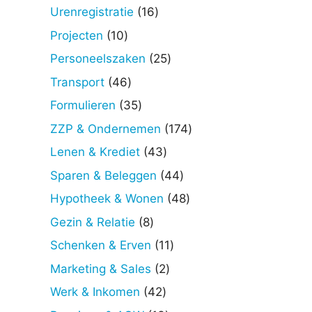
producten
16
Urenregistratie
16
producten
10
Projecten
10
producten
25
Personeelszaken
25
producten
46
Transport
46
producten
35
Formulieren
35
producten
174
ZZP & Ondernemen
174
producten
43
Lenen & Krediet
43
producten
44
Sparen & Beleggen
44
producten
48
Hypotheek & Wonen
48
producten
8
Gezin & Relatie
8
producten
11
Schenken & Erven
11
producten
2
Marketing & Sales
2
producten
42
Werk & Inkomen
42
producten