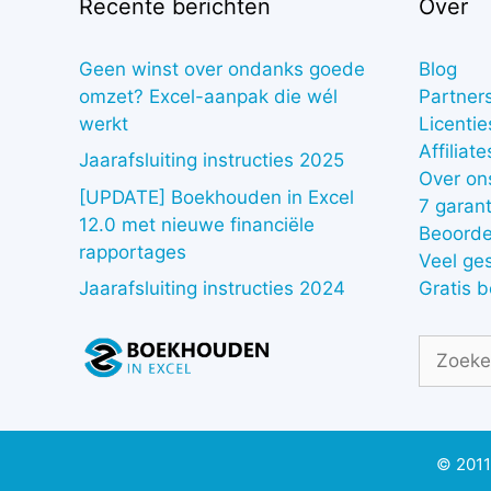
Recente berichten
Over
Geen winst over ondanks goede
Blog
omzet? Excel-aanpak die wél
Partner
werkt
Licentie
Affiliate
Jaarafsluiting instructies 2025
Over on
[UPDATE] Boekhouden in Excel
7 garant
12.0 met nieuwe financiële
Beoorde
rapportages
Veel ge
Gratis 
Jaarafsluiting instructies 2024
Zoek
naar:
© 2011