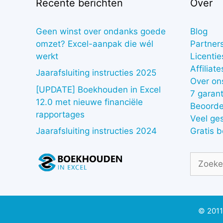
Recente berichten
Over
Geen winst over ondanks goede
Blog
omzet? Excel-aanpak die wél
Partner
werkt
Licentie
Affiliate
Jaarafsluiting instructies 2025
Over on
[UPDATE] Boekhouden in Excel
7 garant
12.0 met nieuwe financiële
Beoorde
rapportages
Veel ge
Gratis 
Jaarafsluiting instructies 2024
Zoek
naar:
© 2011