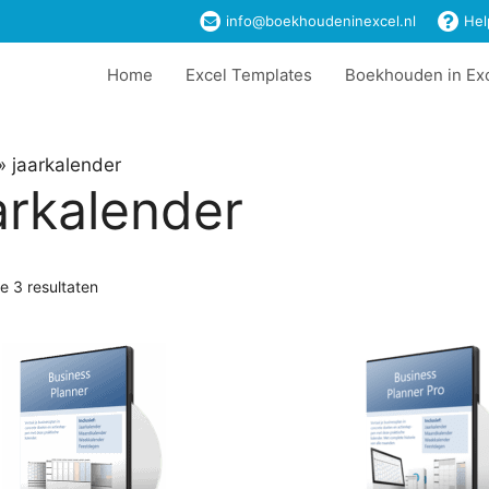
info@boekhoudeninexcel.nl
Hel
Home
Excel Templates
Boekhouden in Ex
»
jaarkalender
arkalender
le 3 resultaten
Dit
t
product
heeft
ere
meerdere
es.
variaties.