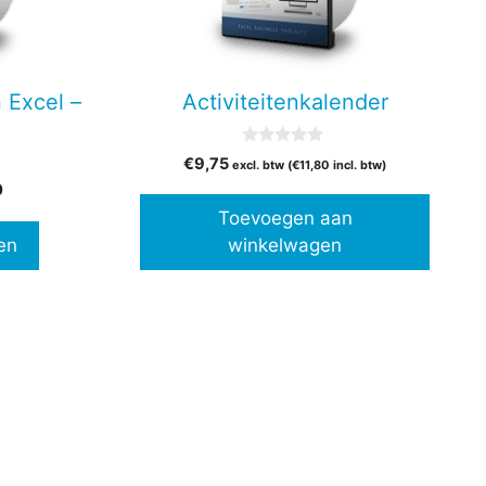
 Excel –
Activiteitenkalender
0
€
9,75
excl. btw (
€
11,80
incl. btw)
v
Prijsklasse:
a
0
n
€37,00
Toevoegen aan
5
tot
en
winkelwagen
€57,00