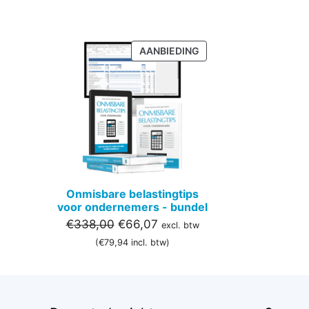
PRODUCT
AANBIEDING
IN
DE
UITVERKOOP
Onmisbare belastingtips
voor ondernemers - bundel
Oorspronkelijke
Huidige
€
338,00
€
66,07
excl. btw
prijs
prijs
(
€
79,94
incl. btw)
was:
is:
€338,00.
€66,07.