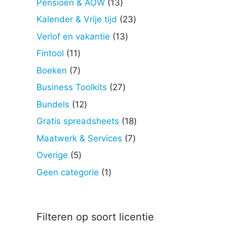
13
Pensioen & AOW
13
producten
23
Kalender & Vrije tijd
23
producten
13
Verlof en vakantie
13
producten
11
Fintool
11
producten
7
Boeken
7
producten
27
Business Toolkits
27
producten
12
Bundels
12
producten
18
Gratis spreadsheets
18
producten
7
Maatwerk & Services
7
producten
5
Overige
5
producten
1
Geen categorie
1
product
Filteren op soort licentie