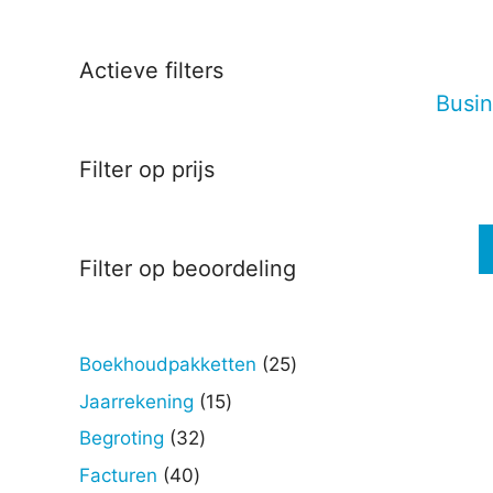
Deze
optie
kan
Actieve filters
gekoz
Busin
worde
op
Filter op prijs
de
produc
Filter op beoordeling
25
Boekhoudpakketten
25
producten
15
Jaarrekening
15
producten
32
Begroting
32
producten
40
Facturen
40