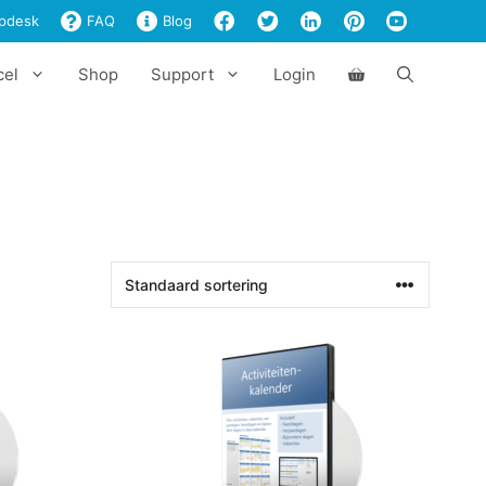
pdesk
FAQ
Blog
cel
Shop
Support
Login