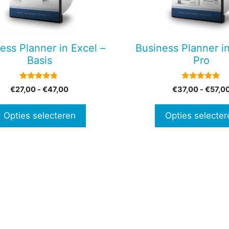
Deze
optie
kan
en
gekozen
ess Planner in Excel –
Business Planner in
n
worden
Basis
Pro
op
de
4.67
5.00
Prijsklasse:
€
27,00
-
€
47,00
€
37,00
-
€
57,0
tpagina
productpagina
van 5
van 5
€27,00
tot
Opties selecteren
Opties selecter
€47,00