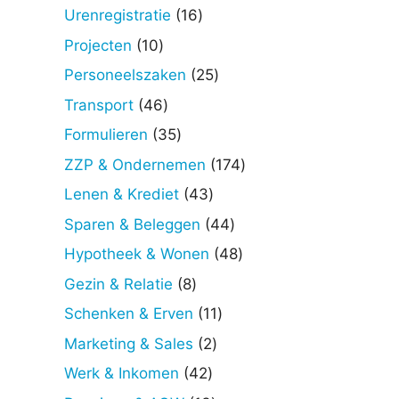
producten
16
Urenregistratie
16
producten
10
Projecten
10
producten
25
Personeelszaken
25
producten
46
Transport
46
producten
35
Formulieren
35
producten
174
ZZP & Ondernemen
174
producten
43
Lenen & Krediet
43
producten
44
Sparen & Beleggen
44
producten
48
Hypotheek & Wonen
48
producten
8
Gezin & Relatie
8
producten
11
Schenken & Erven
11
producten
2
Marketing & Sales
2
producten
42
Werk & Inkomen
42
producten