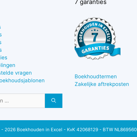
7 garanties
s
s
s
s
ies
lingen
stelde vragen
Boekhoudtermen
boekhoudsjablonen
Zakelijke aftrekposten
 - 2026 Boekhouden in Excel - KvK 42068129 - BTW NL86956