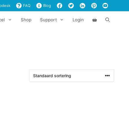
pdesk
FAQ
Blog
cel
Shop
Support
Login