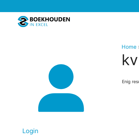
Ga
naar
de
inhoud
Home
kv
Enig res
Login