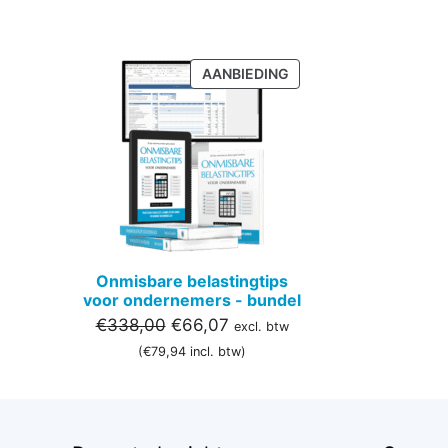
PRODUCT
AANBIEDING
IN
DE
UITVERKOOP
Onmisbare belastingtips
voor ondernemers - bundel
Oorspronkelijke
Huidige
€
338,00
€
66,07
excl. btw
prijs
prijs
(
€
79,94
incl. btw)
was:
is:
€338,00.
€66,07.