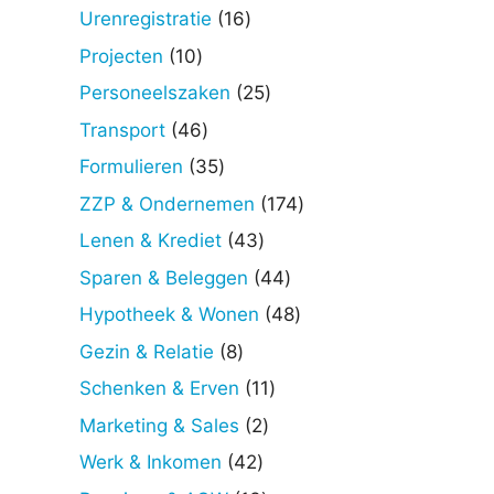
producten
16
Urenregistratie
16
producten
10
Projecten
10
producten
25
Personeelszaken
25
producten
46
Transport
46
producten
35
Formulieren
35
producten
174
ZZP & Ondernemen
174
producten
43
Lenen & Krediet
43
producten
44
Sparen & Beleggen
44
producten
48
Hypotheek & Wonen
48
producten
8
Gezin & Relatie
8
producten
11
Schenken & Erven
11
producten
2
Marketing & Sales
2
producten
42
Werk & Inkomen
42
producten