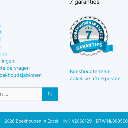
7 garanties
s
s
s
s
ies
lingen
stelde vragen
Boekhoudtermen
boekhoudsjablonen
Zakelijke aftrekposten
 - 2026 Boekhouden in Excel - KvK 42068129 - BTW NL86956