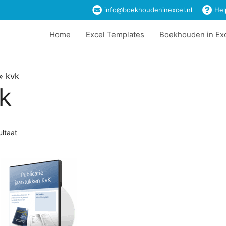
info@boekhoudeninexcel.nl
Hel
Home
Excel Templates
Boekhouden in Ex
»
kvk
k
ultaat