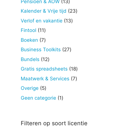
13
Pensioen & AOW
13
producten
23
Kalender & Vrije tijd
23
producten
13
Verlof en vakantie
13
producten
11
Fintool
11
producten
7
Boeken
7
producten
27
Business Toolkits
27
producten
12
Bundels
12
producten
18
Gratis spreadsheets
18
producten
7
Maatwerk & Services
7
producten
5
Overige
5
producten
1
Geen categorie
1
product
Filteren op soort licentie