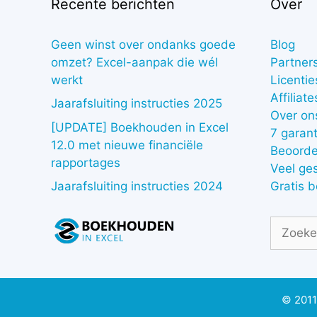
Recente berichten
Over
Geen winst over ondanks goede
Blog
omzet? Excel-aanpak die wél
Partner
werkt
Licentie
Affiliate
Jaarafsluiting instructies 2025
Over on
[UPDATE] Boekhouden in Excel
7 garant
12.0 met nieuwe financiële
Beoorde
rapportages
Veel ge
Gratis 
Jaarafsluiting instructies 2024
Zoek
naar:
© 2011