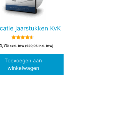
icatie jaarstukken KvK
4.38
4,75
excl. btw (
€
29,95
incl. btw)
van 5
Toevoegen aan
winkelwagen