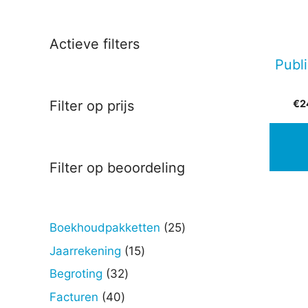
Actieve filters
Publ
€
2
Filter op prijs
Filter op beoordeling
25
Boekhoudpakketten
25
producten
15
Jaarrekening
15
producten
32
Begroting
32
producten
40
Facturen
40