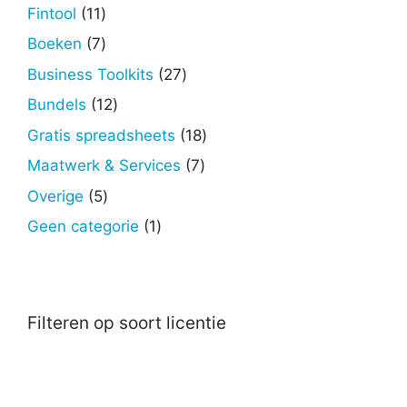
producten
11
Fintool
11
producten
7
Boeken
7
producten
27
Business Toolkits
27
producten
12
Bundels
12
producten
18
Gratis spreadsheets
18
producten
7
Maatwerk & Services
7
producten
5
Overige
5
producten
1
Geen categorie
1
product
Filteren op soort licentie