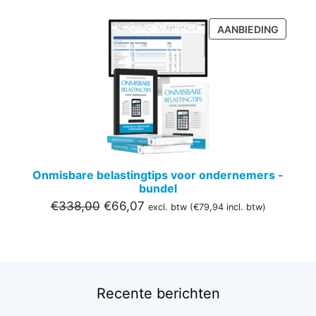
PRODU
AANBIEDING
IN
DE
UITVER
Onmisbare belastingtips voor ondernemers -
bundel
Oorspronkelijke
Huidige
€
338,00
€
66,07
excl. btw (
€
79,94
incl. btw)
prijs
prijs
was:
is:
€338,00.
€66,07.
Recente berichten