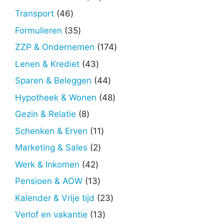
producten
46
Transport
46
producten
35
Formulieren
35
producten
174
ZZP & Ondernemen
174
producten
43
Lenen & Krediet
43
producten
44
Sparen & Beleggen
44
producten
48
Hypotheek & Wonen
48
producten
8
Gezin & Relatie
8
producten
11
Schenken & Erven
11
producten
2
Marketing & Sales
2
producten
42
Werk & Inkomen
42
producten
13
Pensioen & AOW
13
producten
23
Kalender & Vrije tijd
23
producten
13
Verlof en vakantie
13