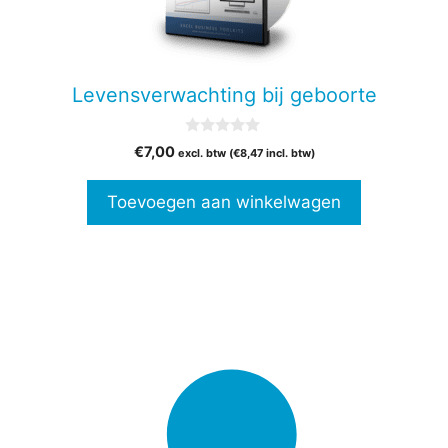
Levensverwachting bij geboorte
0
€
7,00
excl. btw (
€
8,47
incl. btw)
v
a
n
Toevoegen aan winkelwagen
5