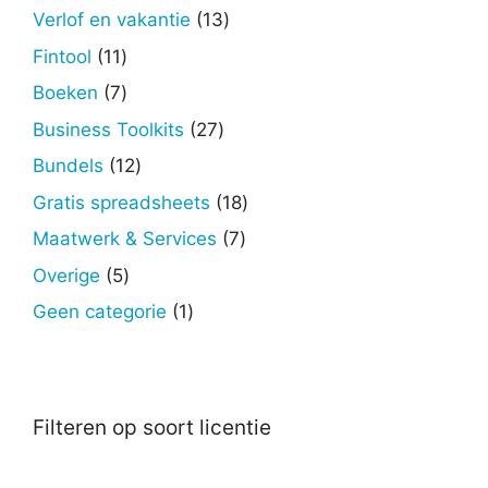
producten
13
Verlof en vakantie
13
producten
11
Fintool
11
producten
7
Boeken
7
producten
27
Business Toolkits
27
producten
12
Bundels
12
producten
18
Gratis spreadsheets
18
producten
7
Maatwerk & Services
7
producten
5
Overige
5
producten
1
Geen categorie
1
product
Filteren op soort licentie