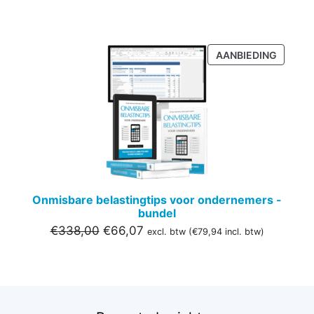
PRODU
AANBIEDING
IN
DE
UITVER
Onmisbare belastingtips voor ondernemers -
bundel
Oorspronkelijke
Huidige
€
338,00
€
66,07
excl. btw (
€
79,94
incl. btw)
prijs
prijs
was:
is:
€338,00.
€66,07.