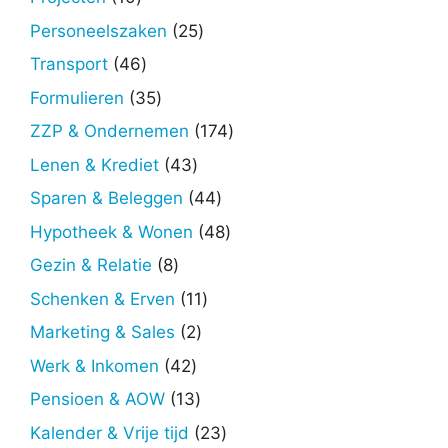
producten
25
Personeelszaken
25
producten
46
Transport
46
producten
35
Formulieren
35
producten
174
ZZP & Ondernemen
174
producten
43
Lenen & Krediet
43
producten
44
Sparen & Beleggen
44
producten
48
Hypotheek & Wonen
48
producten
8
Gezin & Relatie
8
producten
11
Schenken & Erven
11
producten
2
Marketing & Sales
2
producten
42
Werk & Inkomen
42
producten
13
Pensioen & AOW
13
producten
23
Kalender & Vrije tijd
23