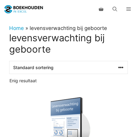
Ga
Me
naar
de
inhoud
Home
»
levensverwachting bij geboorte
levensverwachting bij
geboorte
Enig resultaat