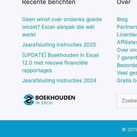
Recente berichten
Over
Geen winst over ondanks goede
Blog
omzet? Excel-aanpak die wél
Partner
werkt
Licentie
Affiliate
Jaarafsluiting instructies 2025
Over on
[UPDATE] Boekhouden in Excel
7 garant
12.0 met nieuwe financiële
Beoorde
rapportages
Veel ge
Gratis 
Jaarafsluiting instructies 2024
Zoek
naar:
© 2011