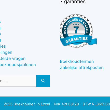
7 garanties
s
s
s
s
ies
lingen
stelde vragen
Boekhoudtermen
boekhoudsjablonen
Zakelijke aftrekposten
 - 2026 Boekhouden in Excel - KvK 42068129 - BTW NL86956