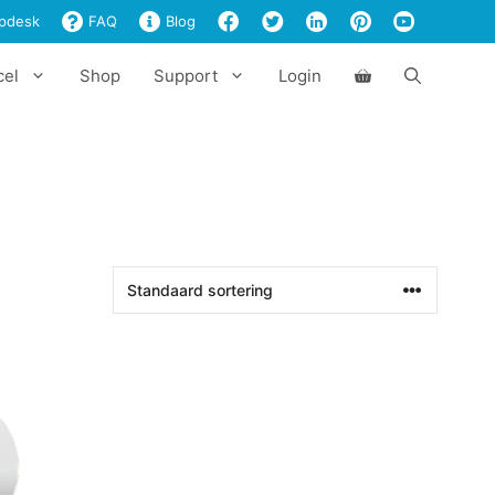
pdesk
FAQ
Blog
cel
Shop
Support
Login