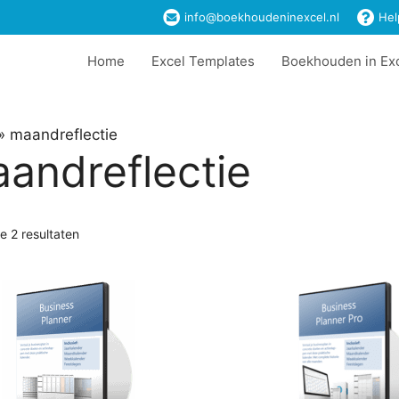
info@boekhoudeninexcel.nl
Hel
Home
Excel Templates
Boekhouden in Ex
»
maandreflectie
andreflectie
le 2 resultaten
Dit
t
product
heeft
ere
meerdere
es.
variaties.