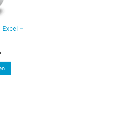
 Excel –
Prijsklasse:
0
€37,00
tot
en
€57,00