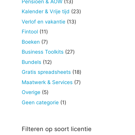
13
Pensioen & AOW
13
producten
23
Kalender & Vrije tijd
23
producten
13
Verlof en vakantie
13
producten
11
Fintool
11
producten
7
Boeken
7
producten
27
Business Toolkits
27
producten
12
Bundels
12
producten
18
Gratis spreadsheets
18
producten
7
Maatwerk & Services
7
producten
5
Overige
5
producten
1
Geen categorie
1
product
Filteren op soort licentie