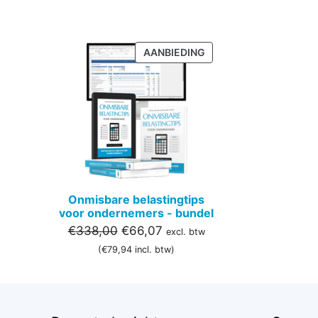
PRODUCT
AANBIEDING
IN
DE
UITVERKOOP
Onmisbare belastingtips
voor ondernemers - bundel
Oorspronkelijke
Huidige
€
338,00
€
66,07
excl. btw
prijs
prijs
(
€
79,94
incl. btw)
was:
is:
€338,00.
€66,07.