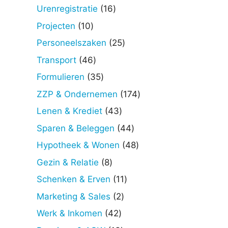
producten
16
Urenregistratie
16
producten
10
Projecten
10
producten
25
Personeelszaken
25
producten
46
Transport
46
producten
35
Formulieren
35
producten
174
ZZP & Ondernemen
174
producten
43
Lenen & Krediet
43
producten
44
Sparen & Beleggen
44
producten
48
Hypotheek & Wonen
48
producten
8
Gezin & Relatie
8
producten
11
Schenken & Erven
11
producten
2
Marketing & Sales
2
producten
42
Werk & Inkomen
42
producten