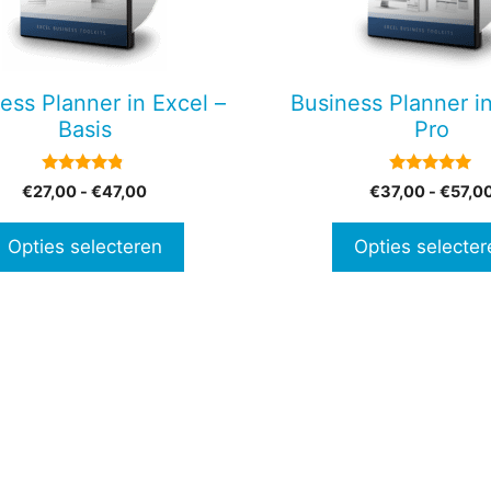
Deze
optie
kan
en
gekozen
ess Planner in Excel –
Business Planner in
n
worden
Basis
Pro
op
de
4.67
5.00
Prijsklasse:
€
27,00
-
€
47,00
€
37,00
-
€
57,0
tpagina
productpagina
van 5
van 5
€27,00
tot
Opties selecteren
Opties selecter
€47,00