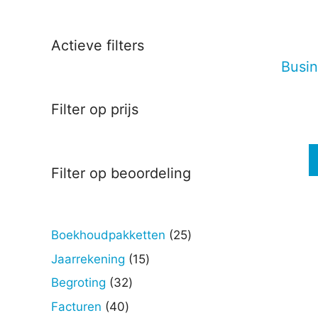
Deze
optie
kan
Actieve filters
gekoz
Busin
worde
op
Filter op prijs
de
produc
Filter op beoordeling
25
Boekhoudpakketten
25
producten
15
Jaarrekening
15
producten
32
Begroting
32
producten
40
Facturen
40