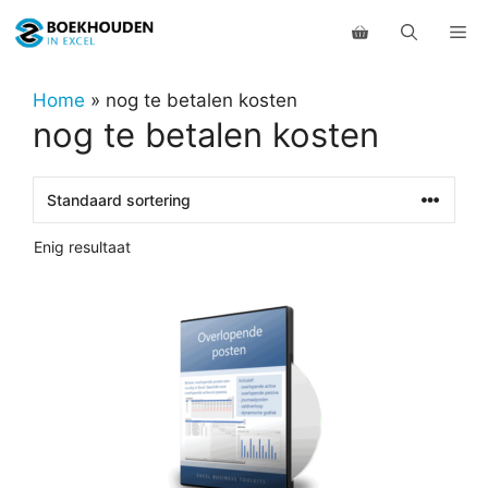
Ga
Me
naar
de
inhoud
Home
»
nog te betalen kosten
nog te betalen kosten
Enig resultaat
Dit
product
heeft
meerdere
variaties.
Deze
optie