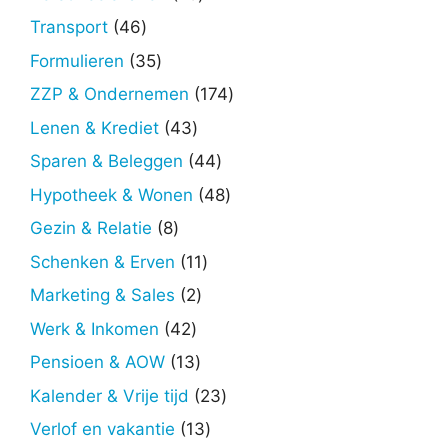
producten
46
Transport
46
producten
35
Formulieren
35
producten
174
ZZP & Ondernemen
174
producten
43
Lenen & Krediet
43
producten
44
Sparen & Beleggen
44
producten
48
Hypotheek & Wonen
48
producten
8
Gezin & Relatie
8
producten
11
Schenken & Erven
11
producten
2
Marketing & Sales
2
producten
42
Werk & Inkomen
42
producten
13
Pensioen & AOW
13
producten
23
Kalender & Vrije tijd
23
producten
13
Verlof en vakantie
13