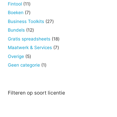
producten
11
Fintool
11
producten
7
Boeken
7
producten
27
Business Toolkits
27
producten
12
Bundels
12
producten
18
Gratis spreadsheets
18
producten
7
Maatwerk & Services
7
producten
5
Overige
5
producten
1
Geen categorie
1
product
Filteren op soort licentie