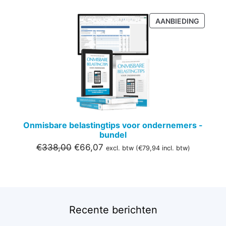
PRODU
AANBIEDING
IN
DE
UITVER
Onmisbare belastingtips voor ondernemers -
bundel
Oorspronkelijke
Huidige
€
338,00
€
66,07
excl. btw (
€
79,94
incl. btw)
prijs
prijs
was:
is:
€338,00.
€66,07.
Recente berichten