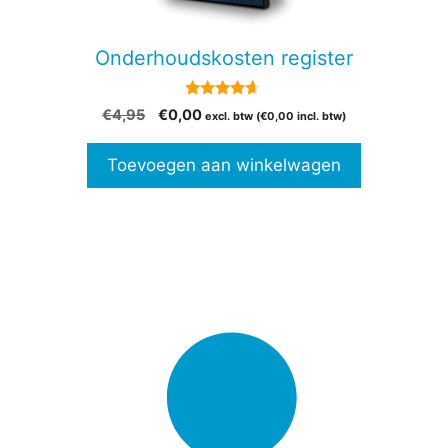
Onderhoudskosten register
4.50
Oorspronkelijke
Huidige
€
4,95
€
0,00
excl. btw (
€
0,00
incl. btw)
van 5
prijs
prijs
was:
is:
Toevoegen aan winkelwagen
€4,95.
€0,00.