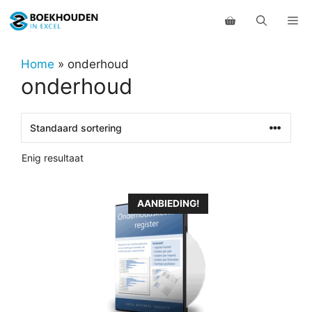
Ga
Me
naar
de
inhoud
Home
»
onderhoud
onderhoud
Enig resultaat
AANBIEDING!