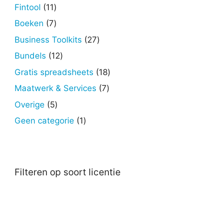
producten
11
Fintool
11
producten
7
Boeken
7
producten
27
Business Toolkits
27
producten
12
Bundels
12
producten
18
Gratis spreadsheets
18
producten
7
Maatwerk & Services
7
producten
5
Overige
5
producten
1
Geen categorie
1
product
Filteren op soort licentie