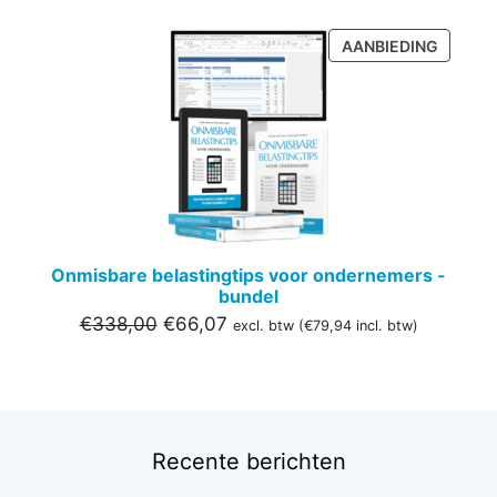
PRODU
AANBIEDING
IN
DE
UITVER
Onmisbare belastingtips voor ondernemers -
bundel
Oorspronkelijke
Huidige
€
338,00
€
66,07
excl. btw (
€
79,94
incl. btw)
prijs
prijs
was:
is:
€338,00.
€66,07.
Recente berichten