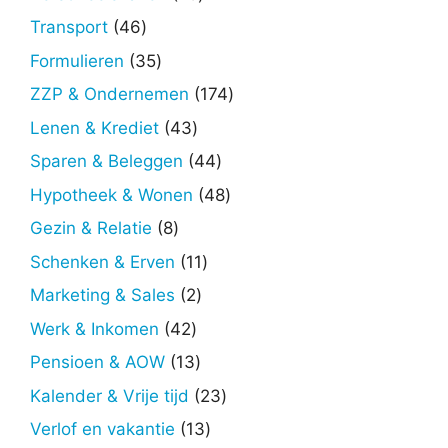
producten
46
Transport
46
producten
35
Formulieren
35
producten
174
ZZP & Ondernemen
174
producten
43
Lenen & Krediet
43
producten
44
Sparen & Beleggen
44
producten
48
Hypotheek & Wonen
48
producten
8
Gezin & Relatie
8
producten
11
Schenken & Erven
11
producten
2
Marketing & Sales
2
producten
42
Werk & Inkomen
42
producten
13
Pensioen & AOW
13
producten
23
Kalender & Vrije tijd
23
producten
13
Verlof en vakantie
13