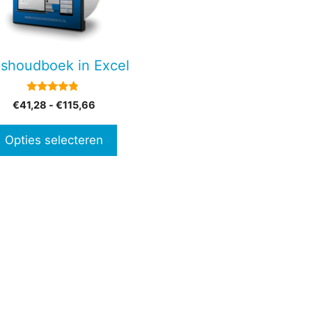
en
shoudboek in Excel
n
4.65
Prijsklasse:
€
41,28
-
€
115,66
van 5
€41,28
tpagina
tot
Opties selecteren
€115,66