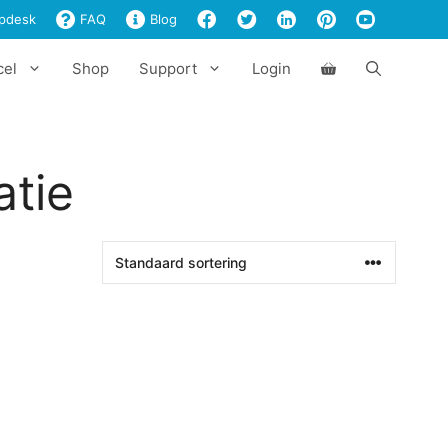
pdesk
FAQ
Blog
cel
Shop
Support
Login
atie