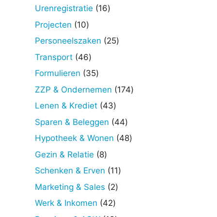
producten
16
Urenregistratie
16
producten
10
Projecten
10
producten
25
Personeelszaken
25
producten
46
Transport
46
producten
35
Formulieren
35
producten
174
ZZP & Ondernemen
174
producten
43
Lenen & Krediet
43
producten
44
Sparen & Beleggen
44
producten
48
Hypotheek & Wonen
48
producten
8
Gezin & Relatie
8
producten
11
Schenken & Erven
11
producten
2
Marketing & Sales
2
producten
42
Werk & Inkomen
42
producten