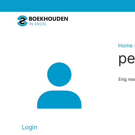
Ga
naar
de
inhoud
Home
pe
Enig res
Dit
produc
heeft
meerd
Login
variati