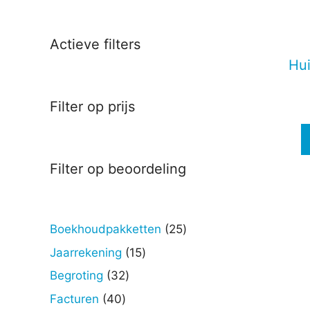
Deze
optie
kan
Actieve filters
gekoz
Hui
worde
op
Filter op prijs
de
produc
Filter op beoordeling
25
Boekhoudpakketten
25
producten
15
Jaarrekening
15
producten
32
Begroting
32
producten
40
Facturen
40