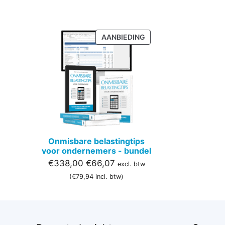
PRODUCT
AANBIEDING
IN
DE
UITVERKOOP
Onmisbare belastingtips
voor ondernemers - bundel
Oorspronkelijke
Huidige
€
338,00
€
66,07
excl. btw
prijs
prijs
(
€
79,94
incl. btw)
was:
is:
€338,00.
€66,07.