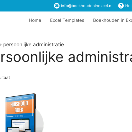
info@boekhoudeninexcel.nl
Hel
Home
Excel Templates
Boekhouden in Ex
»
persoonlijke administratie
rsoonlijke administr
ultaat
t
ere
es.