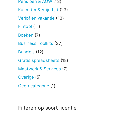
13
Pensioen & AOW
13
producten
23
Kalender & Vrije tijd
23
producten
13
Verlof en vakantie
13
producten
11
Fintool
11
producten
7
Boeken
7
producten
27
Business Toolkits
27
producten
12
Bundels
12
producten
18
Gratis spreadsheets
18
producten
7
Maatwerk & Services
7
producten
5
Overige
5
producten
1
Geen categorie
1
product
Filteren op soort licentie