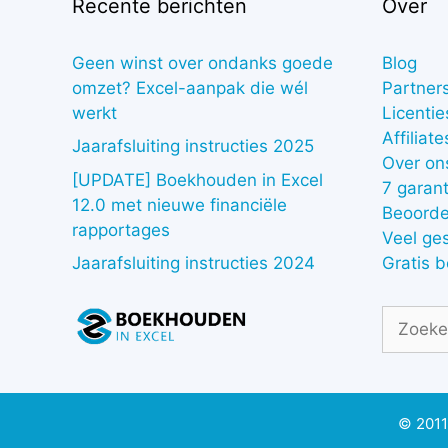
Recente berichten
Over
Geen winst over ondanks goede
Blog
omzet? Excel-aanpak die wél
Partner
werkt
Licentie
Affiliate
Jaarafsluiting instructies 2025
Over on
[UPDATE] Boekhouden in Excel
7 garant
12.0 met nieuwe financiële
Beoorde
rapportages
Veel ge
Gratis 
Jaarafsluiting instructies 2024
Zoek
naar:
© 2011