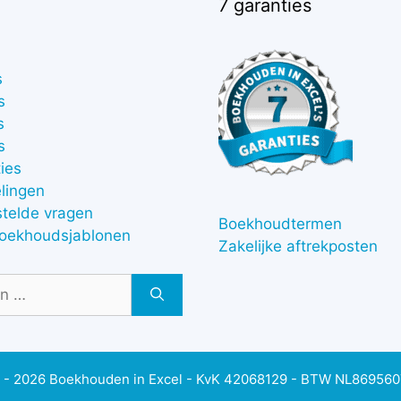
7 garanties
s
s
s
s
ies
lingen
stelde vragen
Boekhoudtermen
boekhoudsjablonen
Zakelijke aftrekposten
 - 2026 Boekhouden in Excel - KvK 42068129 - BTW NL86956