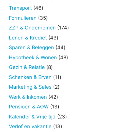
producten
46
Transport
46
producten
35
Formulieren
35
producten
174
ZZP & Ondernemen
174
producten
43
Lenen & Krediet
43
producten
44
Sparen & Beleggen
44
producten
48
Hypotheek & Wonen
48
producten
8
Gezin & Relatie
8
producten
11
Schenken & Erven
11
producten
2
Marketing & Sales
2
producten
42
Werk & Inkomen
42
producten
13
Pensioen & AOW
13
producten
23
Kalender & Vrije tijd
23
producten
13
Verlof en vakantie
13