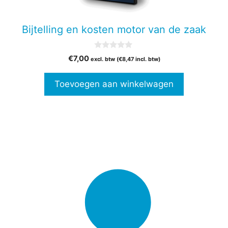
Bijtelling en kosten motor van de zaak
0
€
7,00
excl. btw (
€
8,47
incl. btw)
v
a
n
Toevoegen aan winkelwagen
5