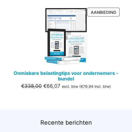
PRODU
AANBIEDING
IN
DE
UITVER
Onmisbare belastingtips voor ondernemers -
bundel
Oorspronkelijke
Huidige
€
338,00
€
66,07
excl. btw (
€
79,94
incl. btw)
prijs
prijs
was:
is:
€338,00.
€66,07.
Recente berichten