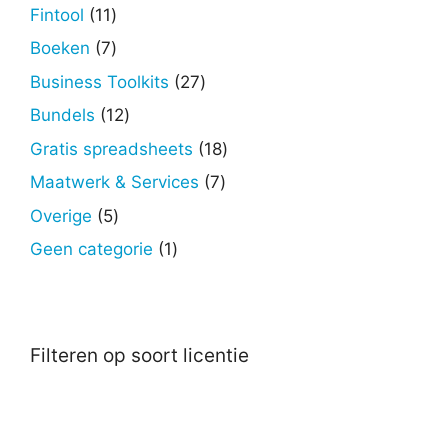
producten
11
Fintool
11
producten
7
Boeken
7
producten
27
Business Toolkits
27
producten
12
Bundels
12
producten
18
Gratis spreadsheets
18
producten
7
Maatwerk & Services
7
producten
5
Overige
5
producten
1
Geen categorie
1
product
Filteren op soort licentie