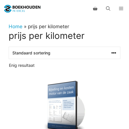
Ga
Me
naar
de
inhoud
Home
»
prijs per kilometer
prijs per kilometer
Enig resultaat