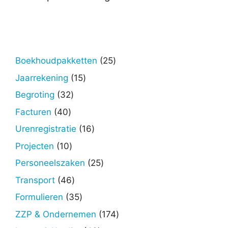
25
Boekhoudpakketten
25
producten
15
Jaarrekening
15
producten
32
Begroting
32
producten
40
Facturen
40
producten
16
Urenregistratie
16
producten
10
Projecten
10
producten
25
Personeelszaken
25
producten
46
Transport
46
producten
35
Formulieren
35
producten
174
ZZP & Ondernemen
174
producten