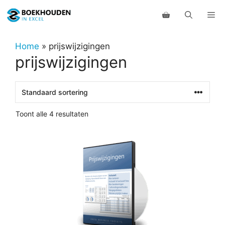
Ga
Me
naar
de
inhoud
Home
»
prijswijzigingen
prijswijzigingen
Toont alle 4 resultaten