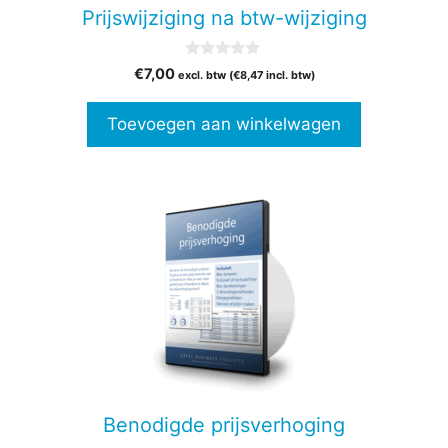
Prijswijziging na btw-wijziging
0
€
7,00
excl. btw (
€
8,47
incl. btw)
v
a
n
Toevoegen aan winkelwagen
5
Benodigde prijsverhoging