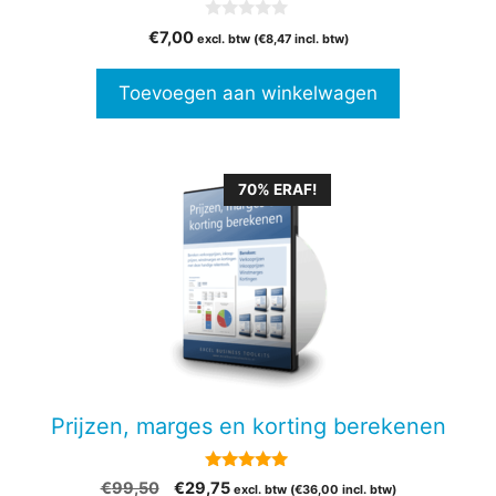
0
€
7,00
excl. btw (
€
8,47
incl. btw)
v
a
n
Toevoegen aan winkelwagen
5
70% ERAF!
Prijzen, marges en korting berekenen
5.00
Oorspronkelijke
Huidige
€
99,50
€
29,75
excl. btw (
€
36,00
incl. btw)