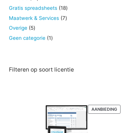
producten
18
Gratis spreadsheets
18
producten
7
Maatwerk & Services
7
producten
5
Overige
5
producten
1
Geen categorie
1
product
Filteren op soort licentie
PRODU
AANBIEDING
IN
DE
UITVER