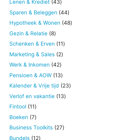
43
Lenen & Krediet
43
producten
44
Sparen & Beleggen
44
producten
48
Hypotheek & Wonen
48
producten
8
Gezin & Relatie
8
producten
11
Schenken & Erven
11
producten
2
Marketing & Sales
2
producten
42
Werk & Inkomen
42
producten
13
Pensioen & AOW
13
producten
23
Kalender & Vrije tijd
23
producten
13
Verlof en vakantie
13
producten
11
Fintool
11
producten
7
Boeken
7
producten
27
Business Toolkits
27
producten
12
Bundels
12