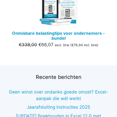
Onmisbare belastingtips voor ondernemers -
bundel
Oorspronkelijke
Huidige
€
338,00
€
66,07
excl. btw (
€
79,94
incl. btw)
prijs
prijs
was:
is:
€338,00.
€66,07.
Recente berichten
Geen winst over ondanks goede omzet? Excel-
aanpak die wél werkt
Jaarafsluiting instructies 2025
[UPDATE] Boekhouden in Excel 12.0 met