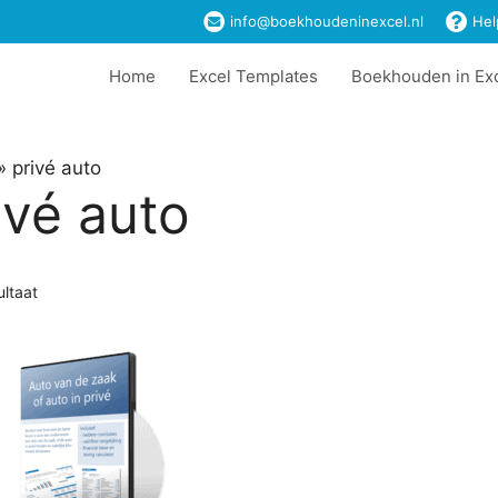
info@boekhoudeninexcel.nl
Hel
Home
Excel Templates
Boekhouden in Ex
»
privé auto
ivé auto
ultaat
t
ere
es.