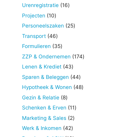
producten
16
Urenregistratie
16
producten
10
Projecten
10
producten
25
Personeelszaken
25
producten
46
Transport
46
producten
35
Formulieren
35
producten
174
ZZP & Ondernemen
174
producten
43
Lenen & Krediet
43
producten
44
Sparen & Beleggen
44
producten
48
Hypotheek & Wonen
48
producten
8
Gezin & Relatie
8
producten
11
Schenken & Erven
11
producten
2
Marketing & Sales
2
producten
42
Werk & Inkomen
42
producten