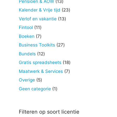
13
Pensioen & AOW
13
producten
23
Kalender & Vrije tijd
23
producten
13
Verlof en vakantie
13
producten
11
Fintool
11
producten
7
Boeken
7
producten
27
Business Toolkits
27
producten
12
Bundels
12
producten
18
Gratis spreadsheets
18
producten
7
Maatwerk & Services
7
producten
5
Overige
5
producten
1
Geen categorie
1
product
Filteren op soort licentie