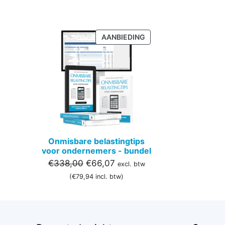
PRODUCT
AANBIEDING
IN
DE
UITVERKOOP
Onmisbare belastingtips
voor ondernemers - bundel
Oorspronkelijke
Huidige
€
338,00
€
66,07
excl. btw
prijs
prijs
(
€
79,94
incl. btw)
was:
is:
€338,00.
€66,07.