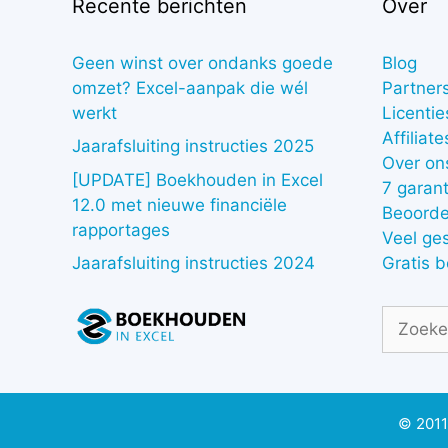
Recente berichten
Over
Geen winst over ondanks goede
Blog
omzet? Excel-aanpak die wél
Partner
werkt
Licentie
Affiliate
Jaarafsluiting instructies 2025
Over on
[UPDATE] Boekhouden in Excel
7 garant
12.0 met nieuwe financiële
Beoorde
rapportages
Veel ge
Gratis 
Jaarafsluiting instructies 2024
Zoek
naar:
© 2011