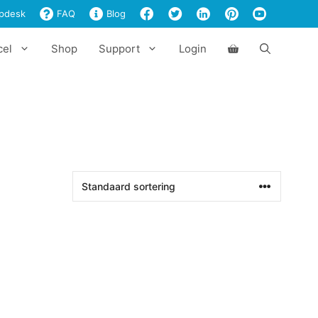
pdesk
FAQ
Blog
cel
Shop
Support
Login