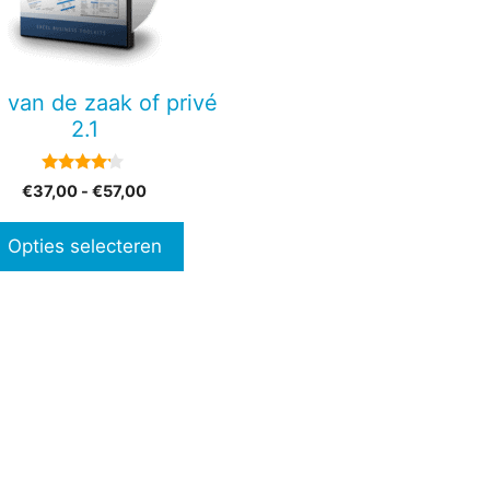
en
 van de zaak of privé
n
2.1
4.00
Prijsklasse:
€
37,00
-
€
57,00
tpagina
van 5
€37,00
tot
Opties selecteren
€57,00