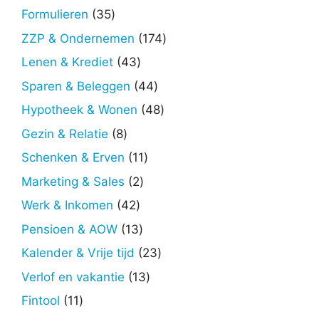
producten
35
Formulieren
35
producten
174
ZZP & Ondernemen
174
producten
43
Lenen & Krediet
43
producten
44
Sparen & Beleggen
44
producten
48
Hypotheek & Wonen
48
producten
8
Gezin & Relatie
8
producten
11
Schenken & Erven
11
producten
2
Marketing & Sales
2
producten
42
Werk & Inkomen
42
producten
13
Pensioen & AOW
13
producten
23
Kalender & Vrije tijd
23
producten
13
Verlof en vakantie
13
producten
11
Fintool
11
producten