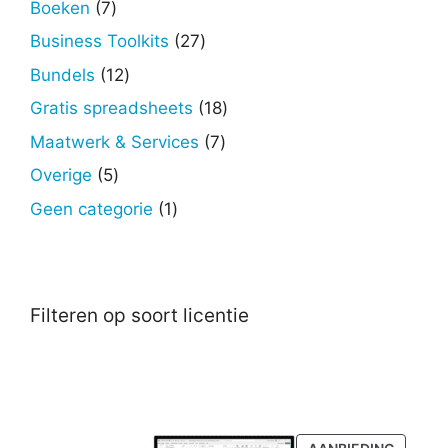
7
Boeken
7
producten
27
Business Toolkits
27
producten
12
Bundels
12
producten
18
Gratis spreadsheets
18
producten
7
Maatwerk & Services
7
producten
5
Overige
5
producten
1
Geen categorie
1
product
Filteren op soort licentie
PRODU