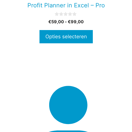
gekozen
Profit Planner in Excel – Pro
worden
op
0
Prijsklasse:
€
59,00
-
€
99,00
de
v
€59,00
a
productpagina
n
tot
Opties selecteren
5
€99,00