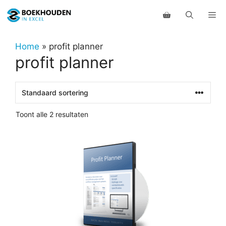
Ga
Me
naar
de
inhoud
Home
»
profit planner
profit planner
Toont alle 2 resultaten
Dit
product
heeft
meerdere
variaties.
Deze
optie