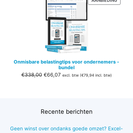
AANBIEDING
IN
DE
UITVER
Onmisbare belastingtips voor ondernemers -
bundel
Oorspronkelijke
Huidige
€
338,00
€
66,07
excl. btw (
€
79,94
incl. btw)
prijs
prijs
was:
is:
€338,00.
€66,07.
Recente berichten
Geen winst over ondanks goede omzet? Excel-