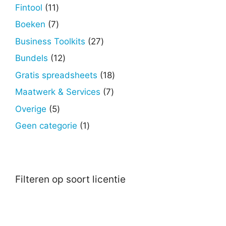
producten
11
Fintool
11
producten
7
Boeken
7
producten
27
Business Toolkits
27
producten
12
Bundels
12
producten
18
Gratis spreadsheets
18
producten
7
Maatwerk & Services
7
producten
5
Overige
5
producten
1
Geen categorie
1
product
Filteren op soort licentie