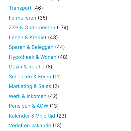
producten
46
Transport
46
producten
35
Formulieren
35
producten
174
ZZP & Ondernemen
174
producten
43
Lenen & Krediet
43
producten
44
Sparen & Beleggen
44
producten
48
Hypotheek & Wonen
48
producten
8
Gezin & Relatie
8
producten
11
Schenken & Erven
11
producten
2
Marketing & Sales
2
producten
42
Werk & Inkomen
42
producten
13
Pensioen & AOW
13
producten
23
Kalender & Vrije tijd
23
producten
13
Verlof en vakantie
13