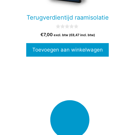
Terugverdientijd raamisolatie
0
€
7,00
excl. btw (
€
8,47
incl. btw)
v
a
n
Toevoegen aan winkelwagen
5