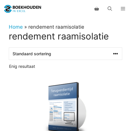
Ga
Me
naar
de
inhoud
Home
»
rendement raamisolatie
rendement raamisolatie
Enig resultaat