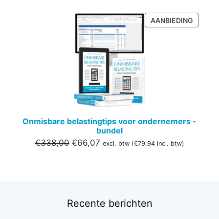
PRODU
AANBIEDING
IN
DE
UITVER
Onmisbare belastingtips voor ondernemers -
bundel
Oorspronkelijke
Huidige
€
338,00
€
66,07
excl. btw (
€
79,94
incl. btw)
prijs
prijs
was:
is:
€338,00.
€66,07.
Recente berichten