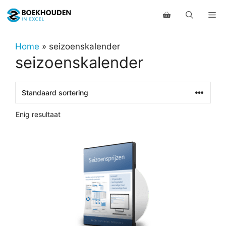
Ga
Me
naar
de
inhoud
Home
»
seizoenskalender
seizoenskalender
Enig resultaat