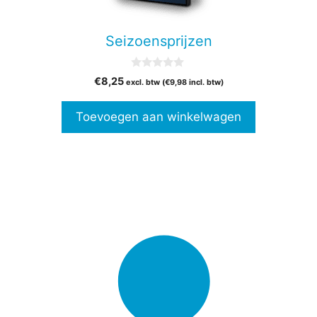
Seizoensprijzen
0
€
8,25
excl. btw (
€
9,98
incl. btw)
v
a
n
Toevoegen aan winkelwagen
5