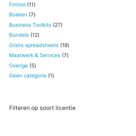
producten
11
Fintool
11
producten
7
Boeken
7
producten
27
Business Toolkits
27
producten
12
Bundels
12
producten
18
Gratis spreadsheets
18
producten
7
Maatwerk & Services
7
producten
5
Overige
5
producten
1
Geen categorie
1
product
Filteren op soort licentie