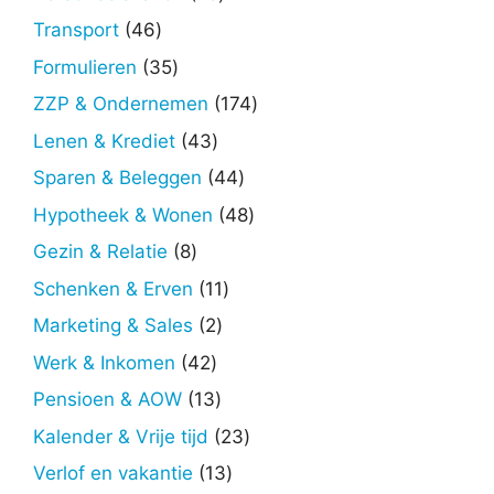
producten
46
Transport
46
producten
35
Formulieren
35
producten
174
ZZP & Ondernemen
174
producten
43
Lenen & Krediet
43
producten
44
Sparen & Beleggen
44
producten
48
Hypotheek & Wonen
48
producten
8
Gezin & Relatie
8
producten
11
Schenken & Erven
11
producten
2
Marketing & Sales
2
producten
42
Werk & Inkomen
42
producten
13
Pensioen & AOW
13
producten
23
Kalender & Vrije tijd
23
producten
13
Verlof en vakantie
13