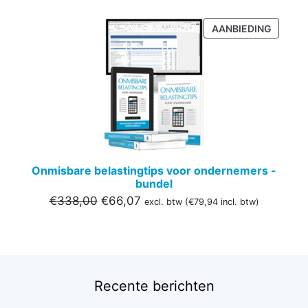
PRODU
AANBIEDING
IN
DE
UITVER
Onmisbare belastingtips voor ondernemers -
bundel
Oorspronkelijke
Huidige
€
338,00
€
66,07
excl. btw (
€
79,94
incl. btw)
prijs
prijs
was:
is:
€338,00.
€66,07.
Recente berichten