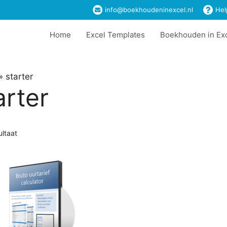
info@boekhoudeninexcel.nl
Hel
Home
Excel Templates
Boekhouden in Ex
»
starter
arter
ultaat