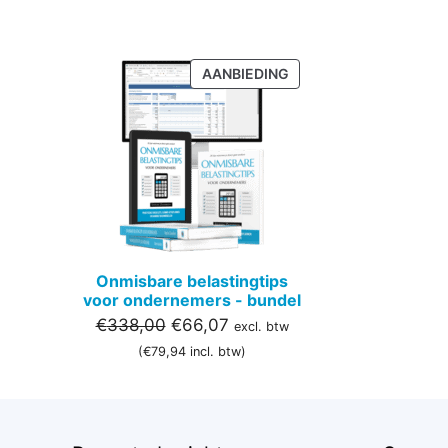
PRODUCT
AANBIEDING
IN
DE
UITVERKOOP
Onmisbare belastingtips
voor ondernemers - bundel
Oorspronkelijke
Huidige
€
338,00
€
66,07
excl. btw
prijs
prijs
(
€
79,94
incl. btw)
was:
is:
€338,00.
€66,07.