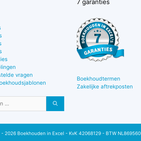
7 garanties
s
s
s
s
ies
lingen
stelde vragen
Boekhoudtermen
boekhoudsjablonen
Zakelijke aftrekposten
 - 2026 Boekhouden in Excel - KvK 42068129 - BTW NL86956