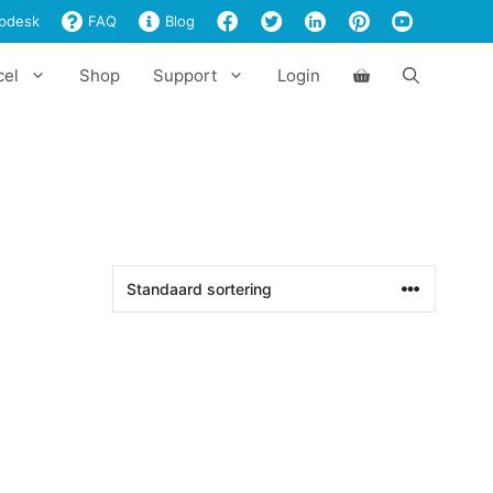
pdesk
FAQ
Blog
cel
Shop
Support
Login