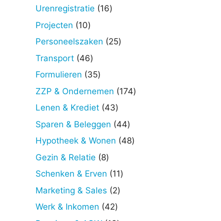
producten
16
Urenregistratie
16
producten
10
Projecten
10
producten
25
Personeelszaken
25
producten
46
Transport
46
producten
35
Formulieren
35
producten
174
ZZP & Ondernemen
174
producten
43
Lenen & Krediet
43
producten
44
Sparen & Beleggen
44
producten
48
Hypotheek & Wonen
48
producten
8
Gezin & Relatie
8
producten
11
Schenken & Erven
11
producten
2
Marketing & Sales
2
producten
42
Werk & Inkomen
42
producten