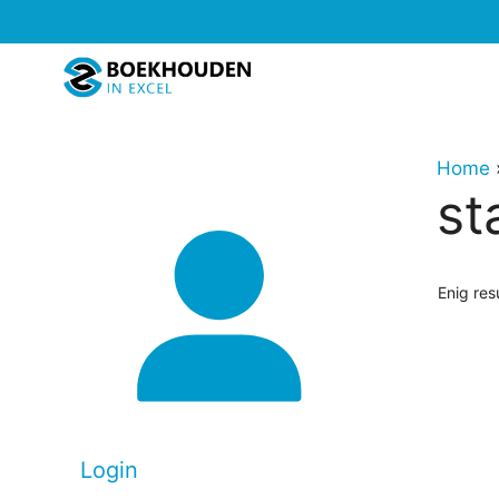
Ga
naar
de
inhoud
Home
st
Enig res
Login