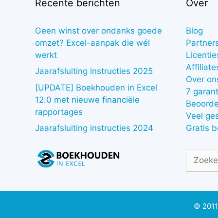
Recente berichten
Over
Geen winst over ondanks goede
Blog
omzet? Excel-aanpak die wél
Partner
werkt
Licentie
Affiliate
Jaarafsluiting instructies 2025
Over on
[UPDATE] Boekhouden in Excel
7 garant
12.0 met nieuwe financiële
Beoorde
rapportages
Veel ge
Gratis 
Jaarafsluiting instructies 2024
Zoek
naar:
© 2011