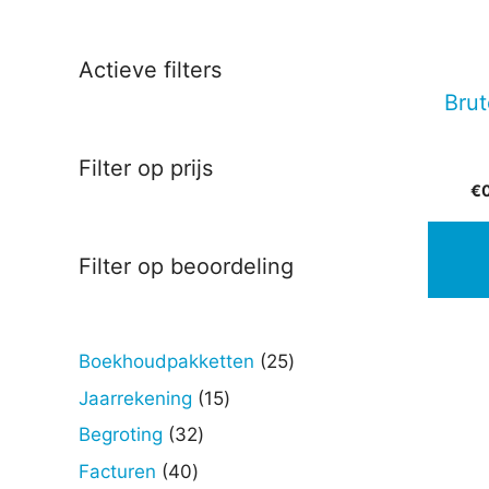
Actieve filters
Brut
Filter op prijs
€
Filter op beoordeling
25
Boekhoudpakketten
25
producten
15
Jaarrekening
15
producten
32
Begroting
32
producten
40
Facturen
40