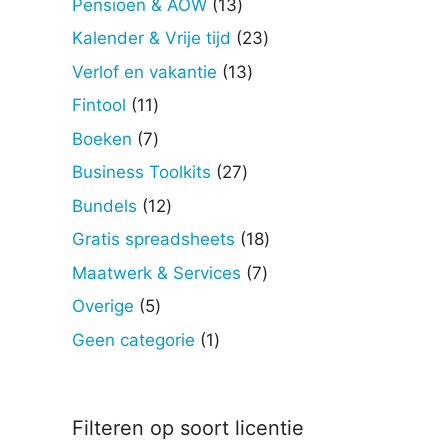
13
Pensioen & AOW
13
producten
23
Kalender & Vrije tijd
23
producten
13
Verlof en vakantie
13
producten
11
Fintool
11
producten
7
Boeken
7
producten
27
Business Toolkits
27
producten
12
Bundels
12
producten
18
Gratis spreadsheets
18
producten
7
Maatwerk & Services
7
producten
5
Overige
5
producten
1
Geen categorie
1
product
Filteren op soort licentie