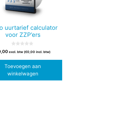
o uurtarief calculator
voor ZZP’ers
0
0,00
excl. btw (
€
0,00
incl. btw)
v
a
n
Toevoegen aan
5
winkelwagen