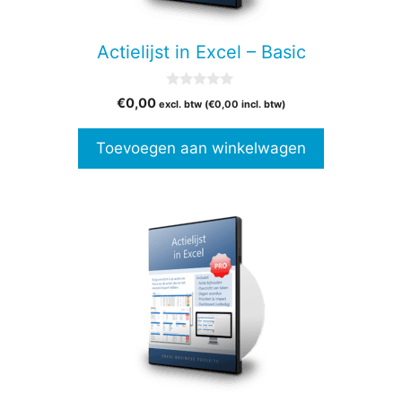
Actielijst in Excel – Basic
0
€
0,00
excl. btw (
€
0,00
incl. btw)
v
a
n
Toevoegen aan winkelwagen
5