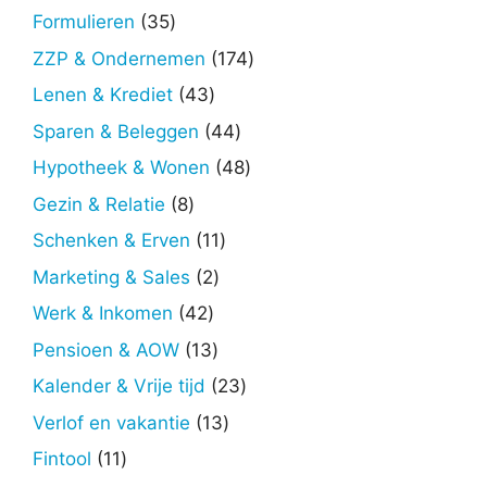
producten
35
Formulieren
35
producten
174
ZZP & Ondernemen
174
producten
43
Lenen & Krediet
43
producten
44
Sparen & Beleggen
44
producten
48
Hypotheek & Wonen
48
producten
8
Gezin & Relatie
8
producten
11
Schenken & Erven
11
producten
2
Marketing & Sales
2
producten
42
Werk & Inkomen
42
producten
13
Pensioen & AOW
13
producten
23
Kalender & Vrije tijd
23
producten
13
Verlof en vakantie
13
producten
11
Fintool
11
producten