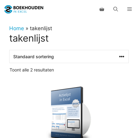
Ga
Me
naar
de
inhoud
Home
»
takenlijst
takenlijst
Toont alle 2 resultaten