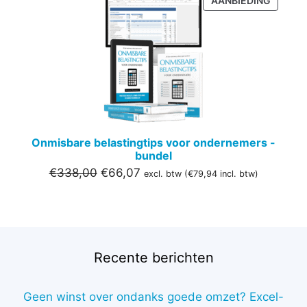
AANBIEDING
IN
DE
UITVER
Onmisbare belastingtips voor ondernemers -
bundel
Oorspronkelijke
Huidige
€
338,00
€
66,07
excl. btw (
€
79,94
incl. btw)
prijs
prijs
was:
is:
€338,00.
€66,07.
Recente berichten
Geen winst over ondanks goede omzet? Excel-