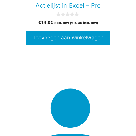
Actielijst in Excel – Pro
0
€
14,95
excl. btw (
€
18,09
incl. btw)
v
a
n
Toevoegen aan winkelwagen
5