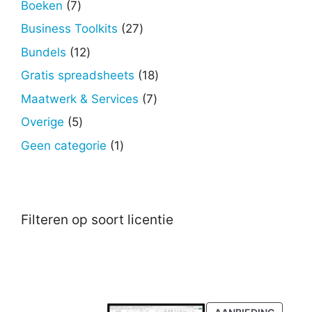
7
Boeken
7
producten
27
Business Toolkits
27
producten
12
Bundels
12
producten
18
Gratis spreadsheets
18
producten
7
Maatwerk & Services
7
producten
5
Overige
5
producten
1
Geen categorie
1
product
Filteren op soort licentie
PRODU