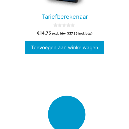
Tariefberekenaar
0
€
14,75
excl. btw (
€
17,85
incl. btw)
v
a
n
Toevoegen aan winkelwagen
5