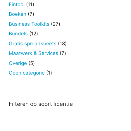
producten
11
Fintool
11
producten
7
Boeken
7
producten
27
Business Toolkits
27
producten
12
Bundels
12
producten
18
Gratis spreadsheets
18
producten
7
Maatwerk & Services
7
producten
5
Overige
5
producten
1
Geen categorie
1
product
Filteren op soort licentie