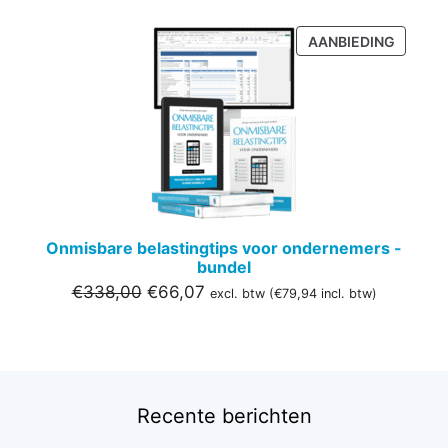
PRODU
AANBIEDING
IN
DE
UITVER
Onmisbare belastingtips voor ondernemers -
bundel
Oorspronkelijke
Huidige
€
338,00
€
66,07
excl. btw (
€
79,94
incl. btw)
prijs
prijs
was:
is:
€338,00.
€66,07.
Recente berichten