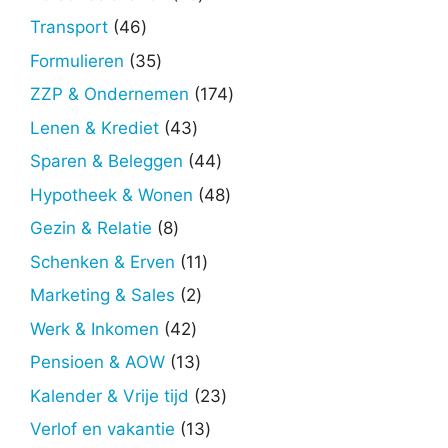
producten
46
Transport
46
producten
35
Formulieren
35
producten
174
ZZP & Ondernemen
174
producten
43
Lenen & Krediet
43
producten
44
Sparen & Beleggen
44
producten
48
Hypotheek & Wonen
48
producten
8
Gezin & Relatie
8
producten
11
Schenken & Erven
11
producten
2
Marketing & Sales
2
producten
42
Werk & Inkomen
42
producten
13
Pensioen & AOW
13
producten
23
Kalender & Vrije tijd
23
producten
13
Verlof en vakantie
13