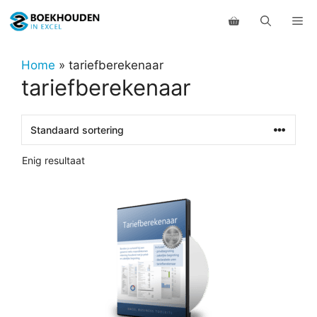
Ga
Me
naar
de
inhoud
Home
»
tariefberekenaar
tariefberekenaar
Enig resultaat