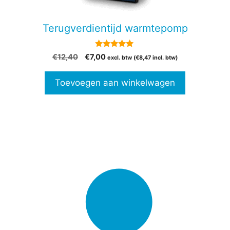
Terugverdientijd warmtepomp
5.00
Oorspronkelijke
Huidige
€
12,40
€
7,00
excl. btw (
€
8,47
incl. btw)
van 5
prijs
prijs
was:
is:
Toevoegen aan winkelwagen
€12,40.
€7,00.