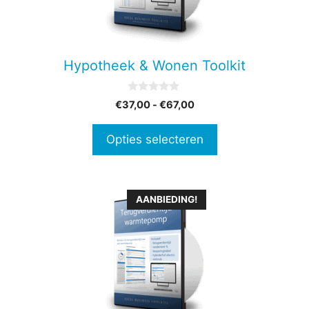
Deze
optie
kan
gekozen
Hypotheek & Wonen Toolkit
worden
op
0
Prijsklasse:
€
37,00
-
€
67,00
de
v
€37,00
a
productpagina
n
tot
Opties selecteren
5
€67,00
AANBIEDING!