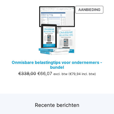
PRODU
AANBIEDING
IN
DE
UITVER
Onmisbare belastingtips voor ondernemers -
bundel
Oorspronkelijke
Huidige
€
338,00
€
66,07
excl. btw (
€
79,94
incl. btw)
prijs
prijs
was:
is:
€338,00.
€66,07.
Recente berichten