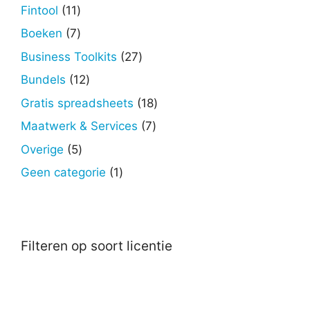
producten
11
Fintool
11
producten
7
Boeken
7
producten
27
Business Toolkits
27
producten
12
Bundels
12
producten
18
Gratis spreadsheets
18
producten
7
Maatwerk & Services
7
producten
5
Overige
5
producten
1
Geen categorie
1
product
Filteren op soort licentie