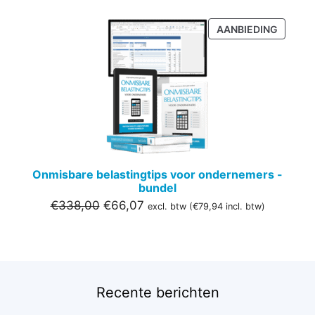
PRODU
AANBIEDING
IN
DE
UITVER
Onmisbare belastingtips voor ondernemers -
bundel
Oorspronkelijke
Huidige
€
338,00
€
66,07
excl. btw (
€
79,94
incl. btw)
prijs
prijs
was:
is:
€338,00.
€66,07.
Recente berichten