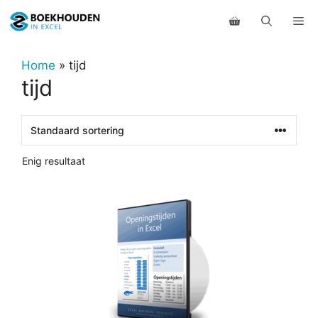
Ga
Me
naar
de
inhoud
Home
»
tijd
tijd
Enig resultaat