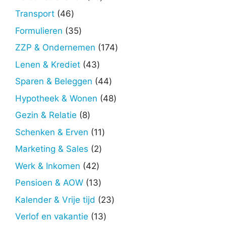
producten
46
Transport
46
producten
35
Formulieren
35
producten
174
ZZP & Ondernemen
174
producten
43
Lenen & Krediet
43
producten
44
Sparen & Beleggen
44
producten
48
Hypotheek & Wonen
48
producten
8
Gezin & Relatie
8
producten
11
Schenken & Erven
11
producten
2
Marketing & Sales
2
producten
42
Werk & Inkomen
42
producten
13
Pensioen & AOW
13
producten
23
Kalender & Vrije tijd
23
producten
13
Verlof en vakantie
13