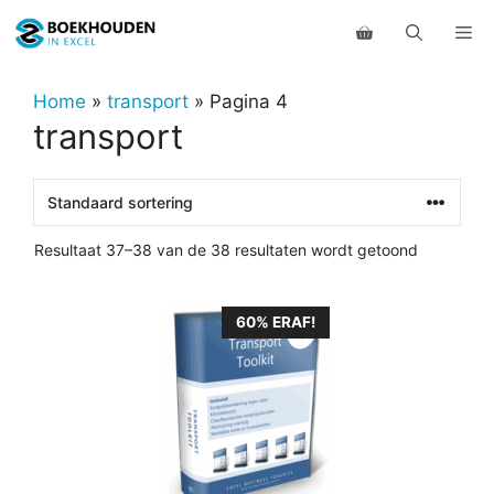
Ga
Me
naar
de
inhoud
Home
»
transport
»
Pagina 4
transport
Resultaat 37–38 van de 38 resultaten wordt getoond
60% ERAF!