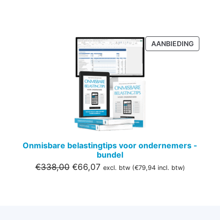
PRODU
AANBIEDING
IN
DE
UITVER
Onmisbare belastingtips voor ondernemers -
bundel
Oorspronkelijke
Huidige
€
338,00
€
66,07
excl. btw (
€
79,94
incl. btw)
prijs
prijs
was:
is:
€338,00.
€66,07.