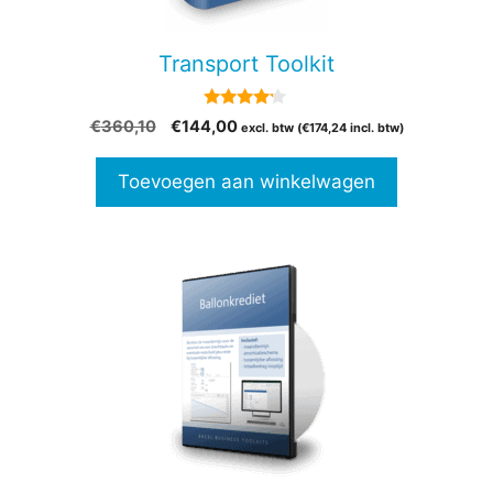
Transport Toolkit
4.00
Oorspronkelijke
Huidige
€
360,10
€
144,00
excl. btw (
€
174,24
incl. btw)
van 5
prijs
prijs
was:
is:
Toevoegen aan winkelwagen
€360,10.
€144,00.