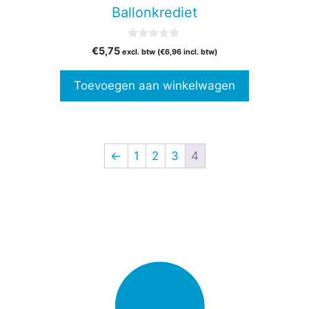
Ballonkrediet
0
€
5,75
excl. btw (
€
6,96
incl. btw)
v
a
n
Toevoegen aan winkelwagen
5
←
1
2
3
4