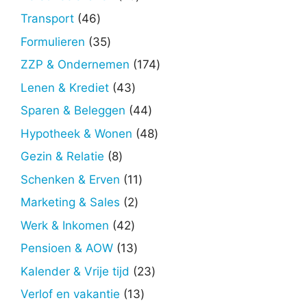
producten
46
Transport
46
producten
35
Formulieren
35
producten
174
ZZP & Ondernemen
174
producten
43
Lenen & Krediet
43
producten
44
Sparen & Beleggen
44
producten
48
Hypotheek & Wonen
48
producten
8
Gezin & Relatie
8
producten
11
Schenken & Erven
11
producten
2
Marketing & Sales
2
producten
42
Werk & Inkomen
42
producten
13
Pensioen & AOW
13
producten
23
Kalender & Vrije tijd
23
producten
13
Verlof en vakantie
13