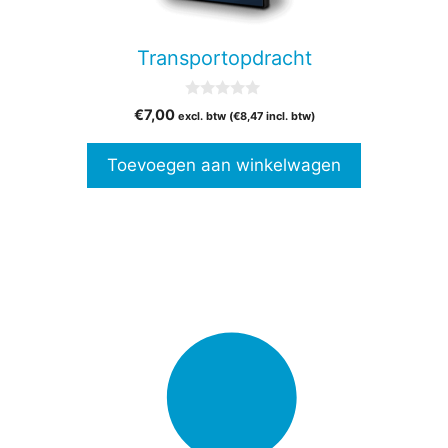
Transportopdracht
0
€
7,00
excl. btw (
€
8,47
incl. btw)
v
a
n
Toevoegen aan winkelwagen
5