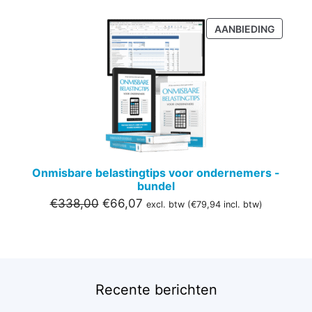
PRODU
AANBIEDING
IN
DE
UITVER
Onmisbare belastingtips voor ondernemers -
bundel
Oorspronkelijke
Huidige
€
338,00
€
66,07
excl. btw (
€
79,94
incl. btw)
prijs
prijs
was:
is:
€338,00.
€66,07.
Recente berichten