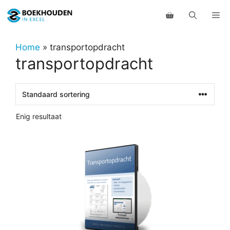
Ga
Me
naar
de
inhoud
Home
»
transportopdracht
transportopdracht
Enig resultaat