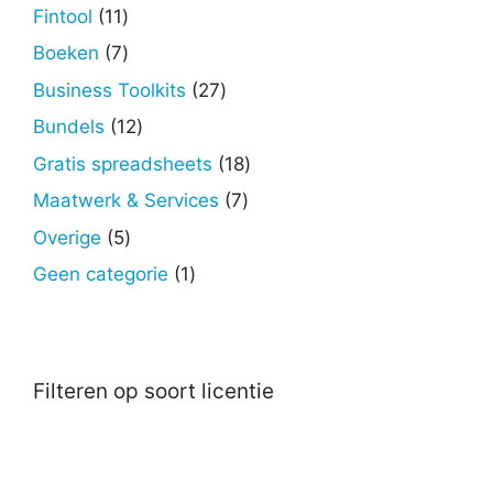
producten
11
Fintool
11
producten
7
Boeken
7
producten
27
Business Toolkits
27
producten
12
Bundels
12
producten
18
Gratis spreadsheets
18
producten
7
Maatwerk & Services
7
producten
5
Overige
5
producten
1
Geen categorie
1
product
Filteren op soort licentie