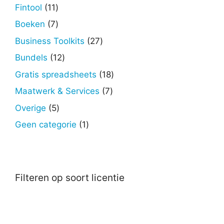
producten
11
Fintool
11
producten
7
Boeken
7
producten
27
Business Toolkits
27
producten
12
Bundels
12
producten
18
Gratis spreadsheets
18
producten
7
Maatwerk & Services
7
producten
5
Overige
5
producten
1
Geen categorie
1
product
Filteren op soort licentie