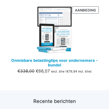
PRODU
AANBIEDING
IN
DE
UITVER
Onmisbare belastingtips voor ondernemers -
bundel
Oorspronkelijke
Huidige
€
338,00
€
66,07
excl. btw (
€
79,94
incl. btw)
prijs
prijs
was:
is:
€338,00.
€66,07.
Recente berichten