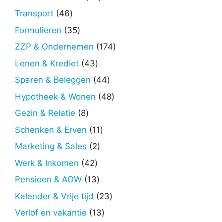
producten
46
Transport
46
producten
35
Formulieren
35
producten
174
ZZP & Ondernemen
174
producten
43
Lenen & Krediet
43
producten
44
Sparen & Beleggen
44
producten
48
Hypotheek & Wonen
48
producten
8
Gezin & Relatie
8
producten
11
Schenken & Erven
11
producten
2
Marketing & Sales
2
producten
42
Werk & Inkomen
42
producten
13
Pensioen & AOW
13
producten
23
Kalender & Vrije tijd
23
producten
13
Verlof en vakantie
13