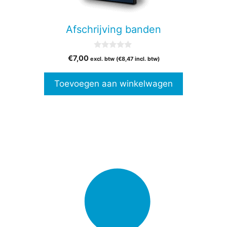
Afschrijving banden
0
€
7,00
excl. btw (
€
8,47
incl. btw)
v
a
n
Toevoegen aan winkelwagen
5