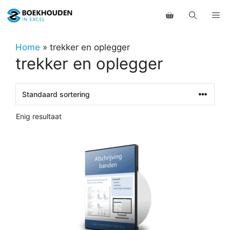
Ga
Me
naar
de
inhoud
Home
»
trekker en oplegger
trekker en oplegger
Enig resultaat