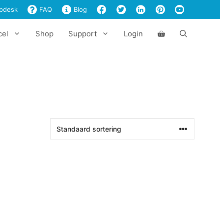
pdesk
FAQ
Blog
cel
Shop
Support
Login