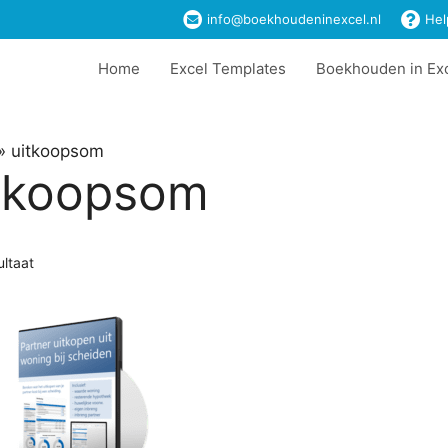
info@boekhoudeninexcel.nl
Hel
Home
Excel Templates
Boekhouden in Ex
»
uitkoopsom
tkoopsom
ultaat