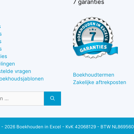
7 garanties
s
s
s
s
ies
lingen
stelde vragen
Boekhoudtermen
boekhoudsjablonen
Zakelijke aftrekposten
 - 2026 Boekhouden in Excel - KvK 42068129 - BTW NL86956