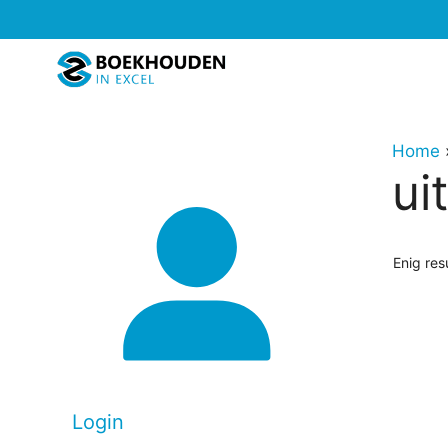
Ga
naar
de
inhoud
Home
ui
Enig res
Login