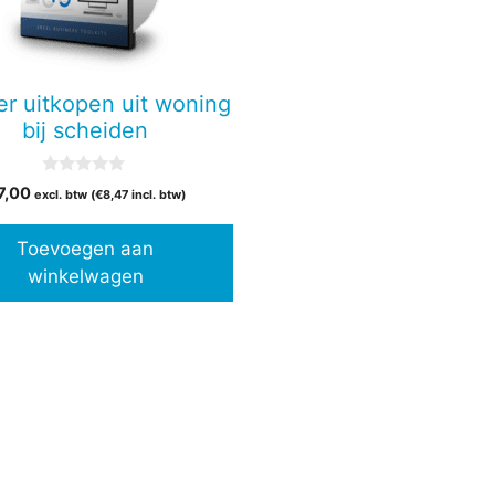
er uitkopen uit woning
bij scheiden
0
7,00
excl. btw (
€
8,47
incl. btw)
v
a
n
Toevoegen aan
5
winkelwagen