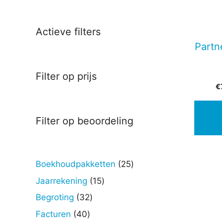
Actieve filters
Partn
Filter op prijs
€
Filter op beoordeling
25
Boekhoudpakketten
25
producten
15
Jaarrekening
15
producten
32
Begroting
32
producten
40
Facturen
40