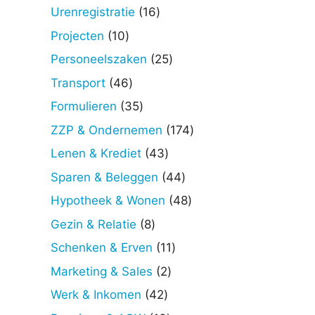
producten
16
Urenregistratie
16
producten
10
Projecten
10
producten
25
Personeelszaken
25
producten
46
Transport
46
producten
35
Formulieren
35
producten
174
ZZP & Ondernemen
174
producten
43
Lenen & Krediet
43
producten
44
Sparen & Beleggen
44
producten
48
Hypotheek & Wonen
48
producten
8
Gezin & Relatie
8
producten
11
Schenken & Erven
11
producten
2
Marketing & Sales
2
producten
42
Werk & Inkomen
42
producten