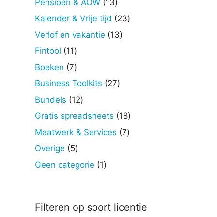
13
Pensioen & AOW
13
producten
23
Kalender & Vrije tijd
23
producten
13
Verlof en vakantie
13
producten
11
Fintool
11
producten
7
Boeken
7
producten
27
Business Toolkits
27
producten
12
Bundels
12
producten
18
Gratis spreadsheets
18
producten
7
Maatwerk & Services
7
producten
5
Overige
5
producten
1
Geen categorie
1
product
Filteren op soort licentie