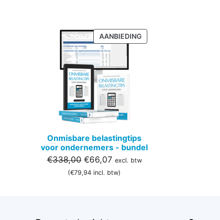
PRODUCT
AANBIEDING
IN
DE
UITVERKOOP
Onmisbare belastingtips
voor ondernemers - bundel
Oorspronkelijke
Huidige
€
338,00
€
66,07
excl. btw
prijs
prijs
(
€
79,94
incl. btw)
was:
is:
€338,00.
€66,07.