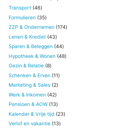
producten
46
Transport
46
producten
35
Formulieren
35
producten
174
ZZP & Ondernemen
174
producten
43
Lenen & Krediet
43
producten
44
Sparen & Beleggen
44
producten
48
Hypotheek & Wonen
48
producten
8
Gezin & Relatie
8
producten
11
Schenken & Erven
11
producten
2
Marketing & Sales
2
producten
42
Werk & Inkomen
42
producten
13
Pensioen & AOW
13
producten
23
Kalender & Vrije tijd
23
producten
13
Verlof en vakantie
13