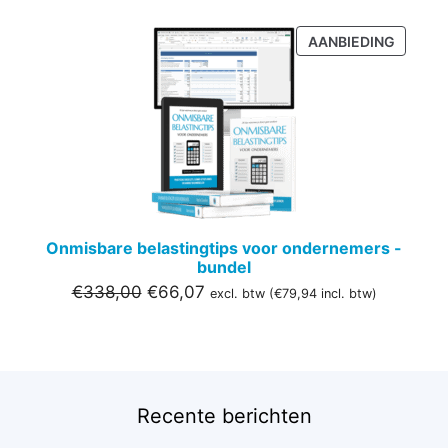
PRODU
AANBIEDING
IN
DE
UITVER
Onmisbare belastingtips voor ondernemers -
bundel
Oorspronkelijke
Huidige
€
338,00
€
66,07
excl. btw (
€
79,94
incl. btw)
prijs
prijs
was:
is:
€338,00.
€66,07.
Recente berichten