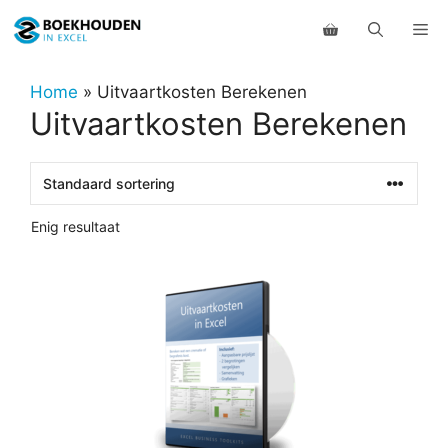
Ga
Me
naar
de
inhoud
Home
»
Uitvaartkosten Berekenen
Uitvaartkosten Berekenen
Enig resultaat
Dit
product
heeft
meerdere
variaties.
Deze
optie