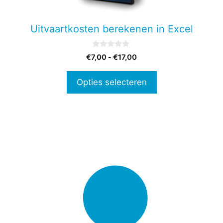
kan
gekozen
Uitvaartkosten berekenen in Excel
worden
op
0
Prijsklasse:
€
7,00
-
€
17,00
de
v
€7,00
a
productpagina
n
tot
Opties selecteren
5
€17,00