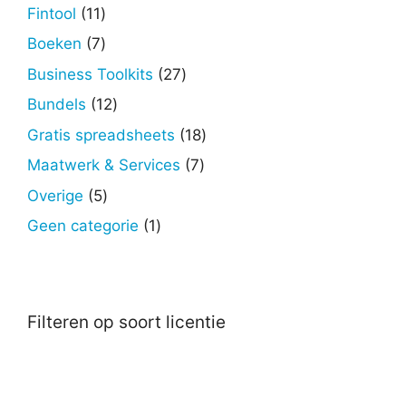
producten
11
Fintool
11
producten
7
Boeken
7
producten
27
Business Toolkits
27
producten
12
Bundels
12
producten
18
Gratis spreadsheets
18
producten
7
Maatwerk & Services
7
producten
5
Overige
5
producten
1
Geen categorie
1
product
Filteren op soort licentie