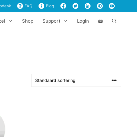
pdesk
FAQ
Blog
cel
Shop
Support
Login