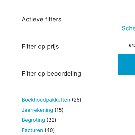
Actieve filters
Sche
€
1
Filter op prijs
Filter op beoordeling
25
Boekhoudpakketten
25
producten
15
Jaarrekening
15
producten
32
Begroting
32
producten
40
Facturen
40