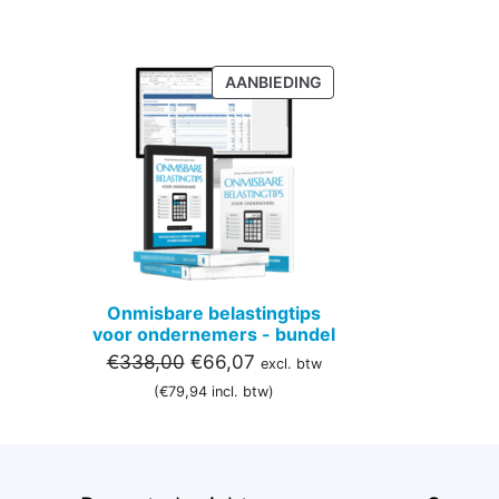
PRODUCT
AANBIEDING
IN
DE
UITVERKOOP
Onmisbare belastingtips
voor ondernemers - bundel
Oorspronkelijke
Huidige
€
338,00
€
66,07
excl. btw
prijs
prijs
(
€
79,94
incl. btw)
was:
is:
€338,00.
€66,07.