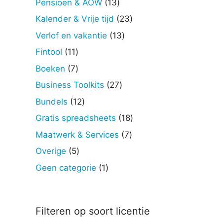
13
Pensioen & AOW
13
producten
23
Kalender & Vrije tijd
23
producten
13
Verlof en vakantie
13
producten
11
Fintool
11
producten
7
Boeken
7
producten
27
Business Toolkits
27
producten
12
Bundels
12
producten
18
Gratis spreadsheets
18
producten
7
Maatwerk & Services
7
producten
5
Overige
5
producten
1
Geen categorie
1
product
Filteren op soort licentie