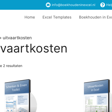
info@boekhoudeninexcel.nl
Hel
Home
Excel Templates
Boekhouden in Ex
»
uitvaartkosten
tvaartkosten
le 2 resultaten
Dit
product
heeft
meerdere
variaties.