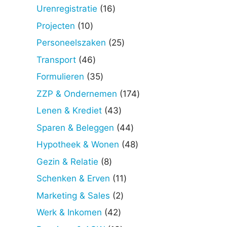
producten
16
Urenregistratie
16
producten
10
Projecten
10
producten
25
Personeelszaken
25
producten
46
Transport
46
producten
35
Formulieren
35
producten
174
ZZP & Ondernemen
174
producten
43
Lenen & Krediet
43
producten
44
Sparen & Beleggen
44
producten
48
Hypotheek & Wonen
48
producten
8
Gezin & Relatie
8
producten
11
Schenken & Erven
11
producten
2
Marketing & Sales
2
producten
42
Werk & Inkomen
42
producten