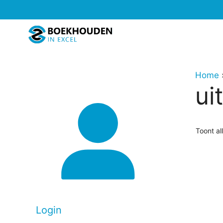
Ga
naar
de
inhoud
Home
ui
Toont al
Login