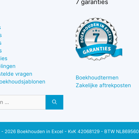
7 garanties
s
s
s
s
ies
lingen
stelde vragen
Boekhoudtermen
boekhoudsjablonen
Zakelijke aftrekposten
 - 2026 Boekhouden in Excel - KvK 42068129 - BTW NL86956