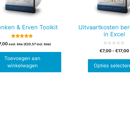
Deze
optie
kan
gekozen
nken & Erven Toolkit
Uitvaartkosten be
worden
in Excel
op
4.75
7,00
de
excl. btw (
€
20,57
incl. btw)
van 5
0
€
7,00
-
€
17,00
productpagina
v
a
Toevoegen aan
n
winkelwagen
Opties selecter
5