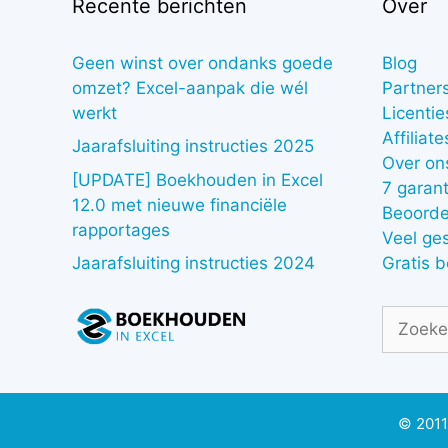
Recente berichten
Over
Geen winst over ondanks goede
Blog
omzet? Excel-aanpak die wél
Partner
werkt
Licentie
Affiliate
Jaarafsluiting instructies 2025
Over on
[UPDATE] Boekhouden in Excel
7 garant
12.0 met nieuwe financiële
Beoorde
rapportages
Veel ge
Gratis 
Jaarafsluiting instructies 2024
Zoek
naar:
© 2011