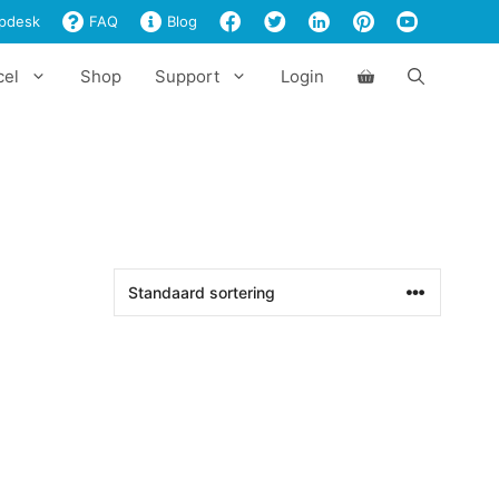
pdesk
FAQ
Blog
cel
Shop
Support
Login