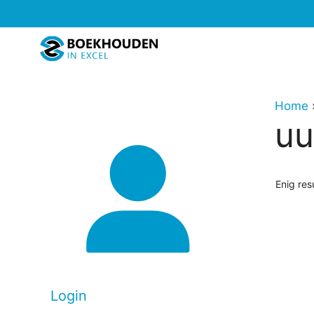
Ga
naar
de
inhoud
Home
uu
Enig res
Login