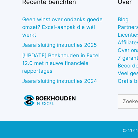
Recente berichten
Over
Geen winst over ondanks goede
Blog
omzet? Excel-aanpak die wél
Partner
werkt
Licentie
Affiliate
Jaarafsluiting instructies 2025
Over on
[UPDATE] Boekhouden in Excel
7 garant
12.0 met nieuwe financiële
Beoorde
rapportages
Veel ge
Gratis 
Jaarafsluiting instructies 2024
Zoek
naar:
© 2011