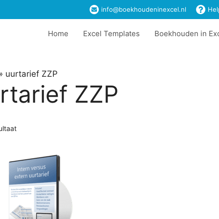
info@boekhoudeninexcel.nl
Hel
Home
Excel Templates
Boekhouden in Ex
»
uurtarief ZZP
rtarief ZZP
ultaat