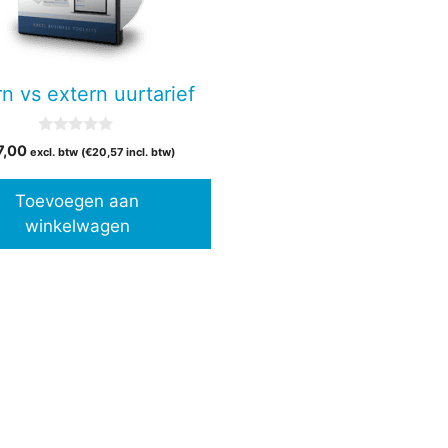
rn vs extern uurtarief
0
7,00
excl. btw (
€
20,57
incl. btw)
v
a
n
Toevoegen aan
5
winkelwagen