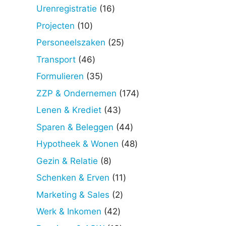
producten
16
Urenregistratie
16
producten
10
Projecten
10
producten
25
Personeelszaken
25
producten
46
Transport
46
producten
35
Formulieren
35
producten
174
ZZP & Ondernemen
174
producten
43
Lenen & Krediet
43
producten
44
Sparen & Beleggen
44
producten
48
Hypotheek & Wonen
48
producten
8
Gezin & Relatie
8
producten
11
Schenken & Erven
11
producten
2
Marketing & Sales
2
producten
42
Werk & Inkomen
42
producten