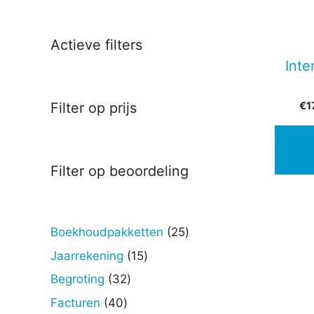
Actieve filters
Inte
€
1
Filter op prijs
Filter op beoordeling
25
Boekhoudpakketten
25
producten
15
Jaarrekening
15
producten
32
Begroting
32
producten
40
Facturen
40