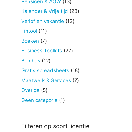
13
Pensioen & AOW
13
producten
23
Kalender & Vrije tijd
23
producten
13
Verlof en vakantie
13
producten
11
Fintool
11
producten
7
Boeken
7
producten
27
Business Toolkits
27
producten
12
Bundels
12
producten
18
Gratis spreadsheets
18
producten
7
Maatwerk & Services
7
producten
5
Overige
5
producten
1
Geen categorie
1
product
Filteren op soort licentie