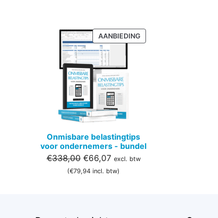
PRODUCT
AANBIEDING
IN
DE
UITVERKOOP
Onmisbare belastingtips
voor ondernemers - bundel
Oorspronkelijke
Huidige
€
338,00
€
66,07
excl. btw
prijs
prijs
(
€
79,94
incl. btw)
was:
is:
€338,00.
€66,07.