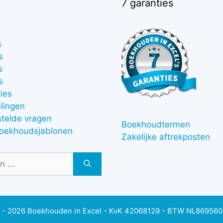
7 garanties
s
s
s
s
ies
lingen
stelde vragen
Boekhoudtermen
boekhoudsjablonen
Zakelijke aftrekposten
 - 2026 Boekhouden in Excel - KvK 42068129 - BTW NL86956