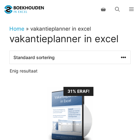
Ga
Me
naar
de
inhoud
Home
»
vakantieplanner in excel
vakantieplanner in excel
Enig resultaat
31% ERAF!