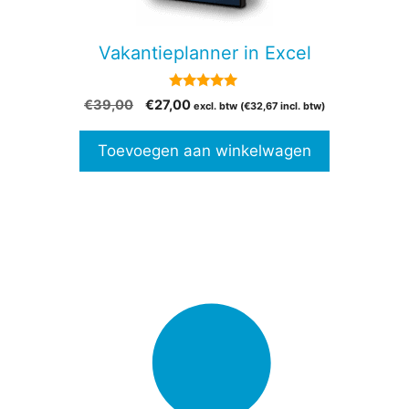
Vakantieplanner in Excel
4.82
Oorspronkelijke
Huidige
€
39,00
€
27,00
excl. btw (
€
32,67
incl. btw)
van 5
prijs
prijs
was:
is:
Toevoegen aan winkelwagen
€39,00.
€27,00.