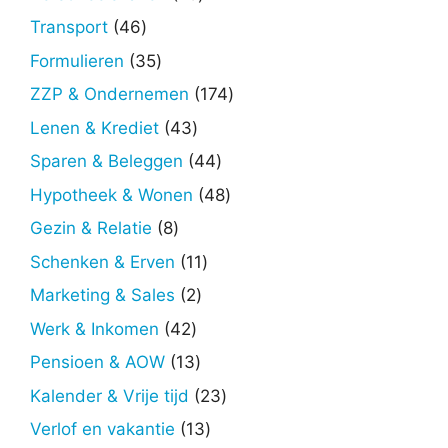
producten
46
Transport
46
producten
35
Formulieren
35
producten
174
ZZP & Ondernemen
174
producten
43
Lenen & Krediet
43
producten
44
Sparen & Beleggen
44
producten
48
Hypotheek & Wonen
48
producten
8
Gezin & Relatie
8
producten
11
Schenken & Erven
11
producten
2
Marketing & Sales
2
producten
42
Werk & Inkomen
42
producten
13
Pensioen & AOW
13
producten
23
Kalender & Vrije tijd
23
producten
13
Verlof en vakantie
13