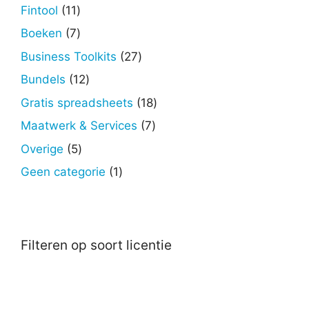
producten
11
Fintool
11
producten
7
Boeken
7
producten
27
Business Toolkits
27
producten
12
Bundels
12
producten
18
Gratis spreadsheets
18
producten
7
Maatwerk & Services
7
producten
5
Overige
5
producten
1
Geen categorie
1
product
Filteren op soort licentie