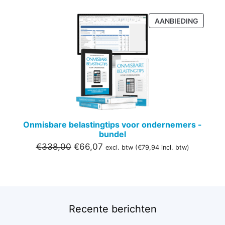
PRODU
AANBIEDING
IN
DE
UITVER
Onmisbare belastingtips voor ondernemers -
bundel
Oorspronkelijke
Huidige
€
338,00
€
66,07
excl. btw (
€
79,94
incl. btw)
prijs
prijs
was:
is:
€338,00.
€66,07.
Recente berichten