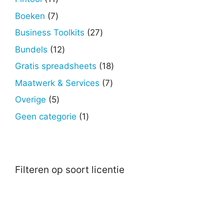
producten
7
Boeken
7
producten
27
Business Toolkits
27
producten
12
Bundels
12
producten
18
Gratis spreadsheets
18
producten
7
Maatwerk & Services
7
producten
5
Overige
5
producten
1
Geen categorie
1
product
Filteren op soort licentie