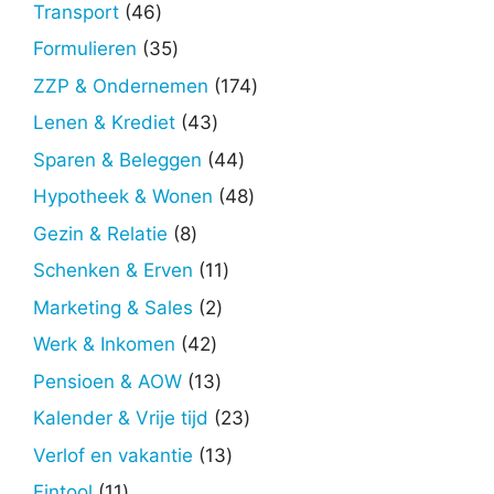
producten
46
Transport
46
producten
35
Formulieren
35
producten
174
ZZP & Ondernemen
174
producten
43
Lenen & Krediet
43
producten
44
Sparen & Beleggen
44
producten
48
Hypotheek & Wonen
48
producten
8
Gezin & Relatie
8
producten
11
Schenken & Erven
11
producten
2
Marketing & Sales
2
producten
42
Werk & Inkomen
42
producten
13
Pensioen & AOW
13
producten
23
Kalender & Vrije tijd
23
producten
13
Verlof en vakantie
13
producten
11
Fintool
11