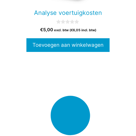
Analyse voertuigkosten
0
€
5,00
excl. btw (
€
6,05
incl. btw)
v
a
n
Toevoegen aan winkelwagen
5