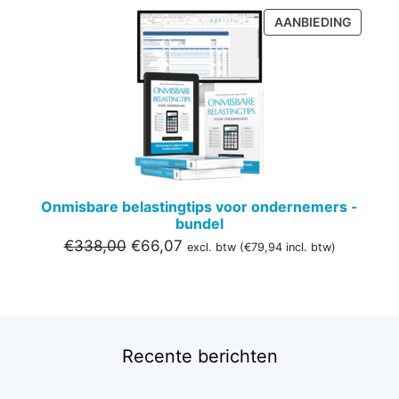
PRODU
AANBIEDING
IN
DE
UITVER
Onmisbare belastingtips voor ondernemers -
bundel
Oorspronkelijke
Huidige
€
338,00
€
66,07
excl. btw (
€
79,94
incl. btw)
prijs
prijs
was:
is:
€338,00.
€66,07.
Recente berichten