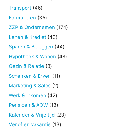
producten
46
Transport
46
producten
35
Formulieren
35
producten
174
ZZP & Ondernemen
174
producten
43
Lenen & Krediet
43
producten
44
Sparen & Beleggen
44
producten
48
Hypotheek & Wonen
48
producten
8
Gezin & Relatie
8
producten
11
Schenken & Erven
11
producten
2
Marketing & Sales
2
producten
42
Werk & Inkomen
42
producten
13
Pensioen & AOW
13
producten
23
Kalender & Vrije tijd
23
producten
13
Verlof en vakantie
13