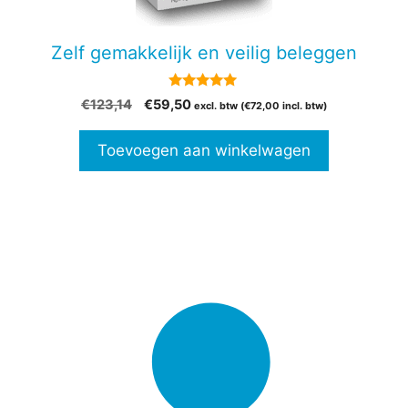
Zelf gemakkelijk en veilig beleggen
5.00
Oorspronkelijke
Huidige
€
123,14
€
59,50
excl. btw (
€
72,00
incl. btw)
van 5
prijs
prijs
was:
is:
Toevoegen aan winkelwagen
€123,14.
€59,50.