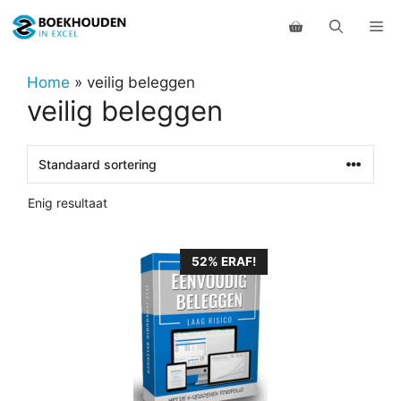
Ga
Me
naar
de
inhoud
Home
»
veilig beleggen
veilig beleggen
Enig resultaat
52% ERAF!