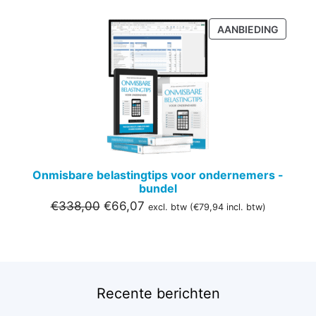
PRODU
AANBIEDING
IN
DE
UITVER
Onmisbare belastingtips voor ondernemers -
bundel
Oorspronkelijke
Huidige
€
338,00
€
66,07
excl. btw (
€
79,94
incl. btw)
prijs
prijs
was:
is:
€338,00.
€66,07.
Recente berichten