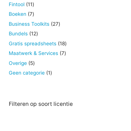
producten
11
Fintool
11
producten
7
Boeken
7
producten
27
Business Toolkits
27
producten
12
Bundels
12
producten
18
Gratis spreadsheets
18
producten
7
Maatwerk & Services
7
producten
5
Overige
5
producten
1
Geen categorie
1
product
Filteren op soort licentie