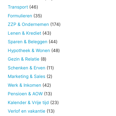
producten
46
Transport
46
producten
35
Formulieren
35
producten
174
ZZP & Ondernemen
174
producten
43
Lenen & Krediet
43
producten
44
Sparen & Beleggen
44
producten
48
Hypotheek & Wonen
48
producten
8
Gezin & Relatie
8
producten
11
Schenken & Erven
11
producten
2
Marketing & Sales
2
producten
42
Werk & Inkomen
42
producten
13
Pensioen & AOW
13
producten
23
Kalender & Vrije tijd
23
producten
13
Verlof en vakantie
13