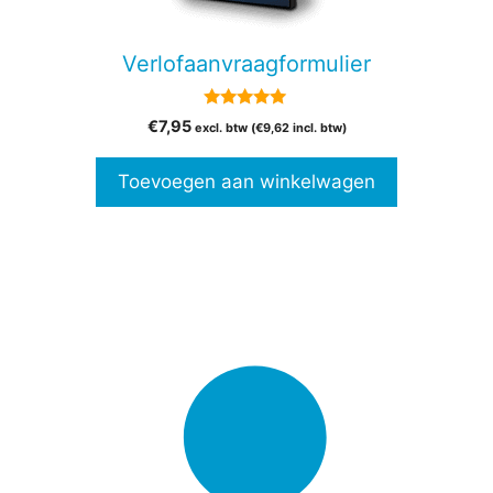
Verlofaanvraagformulier
5.00
€
7,95
excl. btw (
€
9,62
incl. btw)
van 5
Toevoegen aan winkelwagen