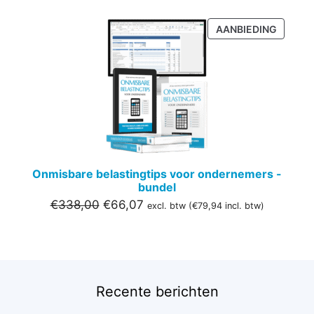
PRODU
AANBIEDING
IN
DE
UITVER
Onmisbare belastingtips voor ondernemers -
bundel
Oorspronkelijke
Huidige
€
338,00
€
66,07
excl. btw (
€
79,94
incl. btw)
prijs
prijs
was:
is:
€338,00.
€66,07.
Recente berichten