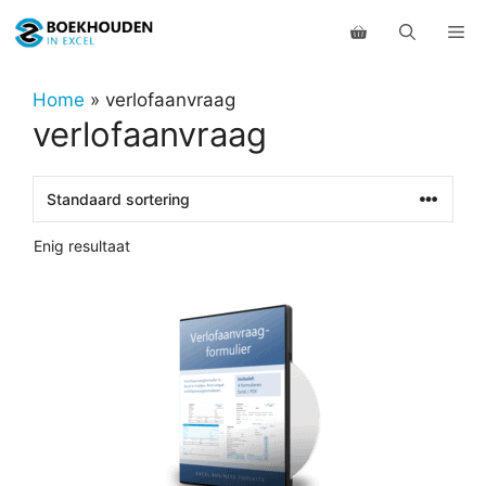
Ga
Me
naar
de
inhoud
Home
»
verlofaanvraag
verlofaanvraag
Enig resultaat