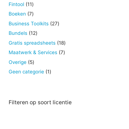
producten
11
Fintool
11
producten
7
Boeken
7
producten
27
Business Toolkits
27
producten
12
Bundels
12
producten
18
Gratis spreadsheets
18
producten
7
Maatwerk & Services
7
producten
5
Overige
5
producten
1
Geen categorie
1
product
Filteren op soort licentie