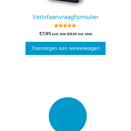
Verlofaanvraagformulier
5.00
€
7,95
excl. btw (
€
9,62
incl. btw)
van 5
Toevoegen aan winkelwagen