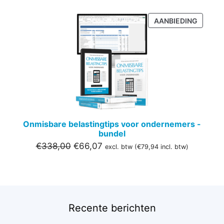
PRODU
AANBIEDING
IN
DE
UITVER
Onmisbare belastingtips voor ondernemers -
bundel
Oorspronkelijke
Huidige
€
338,00
€
66,07
excl. btw (
€
79,94
incl. btw)
prijs
prijs
was:
is:
€338,00.
€66,07.
Recente berichten