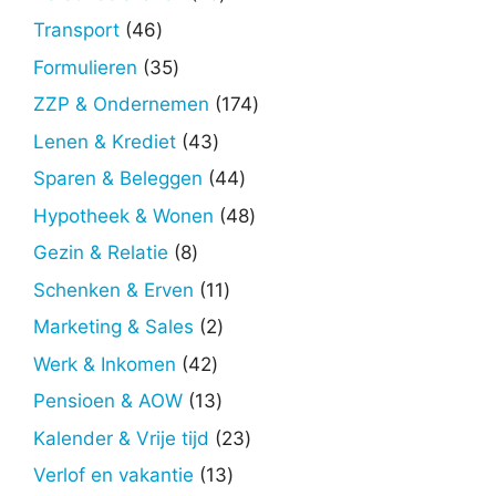
producten
46
Transport
46
producten
35
Formulieren
35
producten
174
ZZP & Ondernemen
174
producten
43
Lenen & Krediet
43
producten
44
Sparen & Beleggen
44
producten
48
Hypotheek & Wonen
48
producten
8
Gezin & Relatie
8
producten
11
Schenken & Erven
11
producten
2
Marketing & Sales
2
producten
42
Werk & Inkomen
42
producten
13
Pensioen & AOW
13
producten
23
Kalender & Vrije tijd
23
producten
13
Verlof en vakantie
13