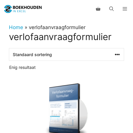
Ga
Me
naar
de
inhoud
Home
»
verlofaanvraagformulier
verlofaanvraagformulier
Enig resultaat