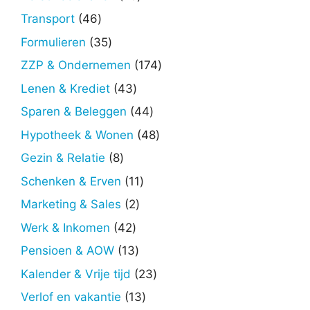
producten
46
Transport
46
producten
35
Formulieren
35
producten
174
ZZP & Ondernemen
174
producten
43
Lenen & Krediet
43
producten
44
Sparen & Beleggen
44
producten
48
Hypotheek & Wonen
48
producten
8
Gezin & Relatie
8
producten
11
Schenken & Erven
11
producten
2
Marketing & Sales
2
producten
42
Werk & Inkomen
42
producten
13
Pensioen & AOW
13
producten
23
Kalender & Vrije tijd
23
producten
13
Verlof en vakantie
13