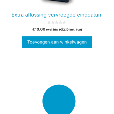
Extra aflossing vervroegde einddatum
0
€
10,00
excl. btw (
€
12,10
incl. btw)
v
a
n
Toevoegen aan winkelwagen
5