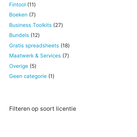
producten
11
Fintool
11
producten
7
Boeken
7
producten
27
Business Toolkits
27
producten
12
Bundels
12
producten
18
Gratis spreadsheets
18
producten
7
Maatwerk & Services
7
producten
5
Overige
5
producten
1
Geen categorie
1
product
Filteren op soort licentie