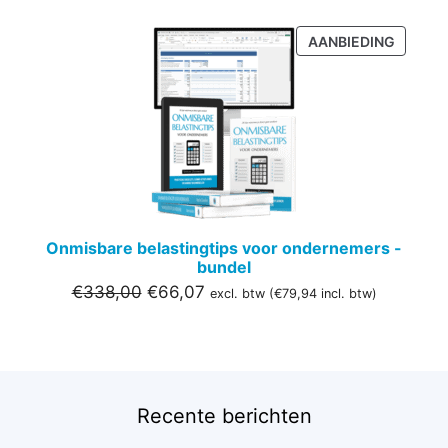
PRODU
AANBIEDING
IN
DE
UITVER
Onmisbare belastingtips voor ondernemers -
bundel
Oorspronkelijke
Huidige
€
338,00
€
66,07
excl. btw (
€
79,94
incl. btw)
prijs
prijs
was:
is:
€338,00.
€66,07.
Recente berichten