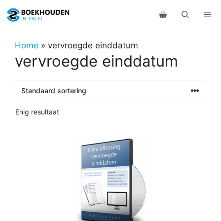
Ga
Me
naar
de
inhoud
Home
»
vervroegde einddatum
vervroegde einddatum
Enig resultaat