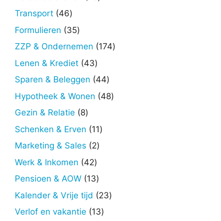
producten
46
Transport
46
producten
35
Formulieren
35
producten
174
ZZP & Ondernemen
174
producten
43
Lenen & Krediet
43
producten
44
Sparen & Beleggen
44
producten
48
Hypotheek & Wonen
48
producten
8
Gezin & Relatie
8
producten
11
Schenken & Erven
11
producten
2
Marketing & Sales
2
producten
42
Werk & Inkomen
42
producten
13
Pensioen & AOW
13
producten
23
Kalender & Vrije tijd
23
producten
13
Verlof en vakantie
13