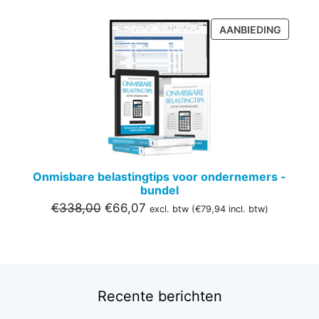
PRODU
AANBIEDING
IN
DE
UITVER
Onmisbare belastingtips voor ondernemers -
bundel
Oorspronkelijke
Huidige
€
338,00
€
66,07
excl. btw (
€
79,94
incl. btw)
prijs
prijs
was:
is:
€338,00.
€66,07.
Recente berichten