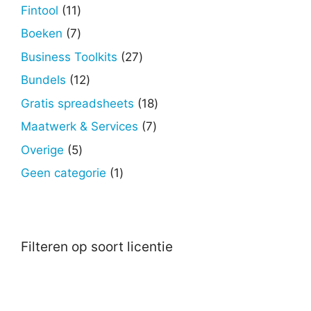
producten
11
Fintool
11
producten
7
Boeken
7
producten
27
Business Toolkits
27
producten
12
Bundels
12
producten
18
Gratis spreadsheets
18
producten
7
Maatwerk & Services
7
producten
5
Overige
5
producten
1
Geen categorie
1
product
Filteren op soort licentie