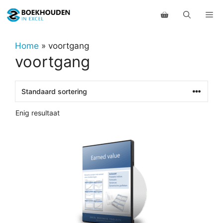
Ga
Me
naar
de
inhoud
Home
»
voortgang
voortgang
Enig resultaat