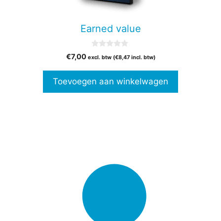
Earned value
0
€
7,00
excl. btw (
€
8,47
incl. btw)
v
a
n
Toevoegen aan winkelwagen
5