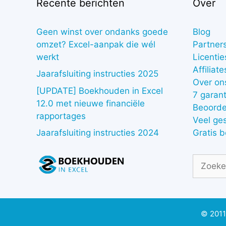
Recente berichten
Over
Geen winst over ondanks goede
Blog
omzet? Excel-aanpak die wél
Partner
werkt
Licentie
Affiliate
Jaarafsluiting instructies 2025
Over on
[UPDATE] Boekhouden in Excel
7 garant
12.0 met nieuwe financiële
Beoorde
rapportages
Veel ge
Gratis 
Jaarafsluiting instructies 2024
Zoek
naar:
© 2011