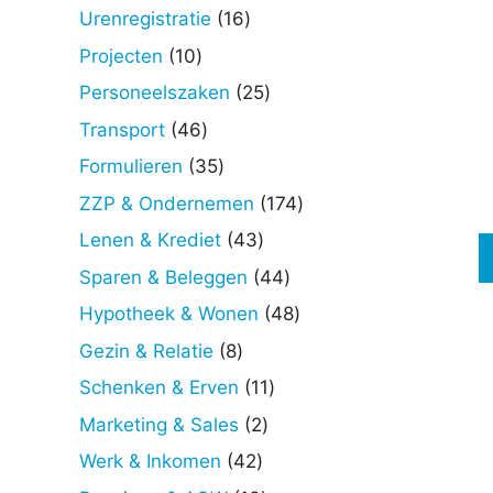
producten
Deze
16
Urenregistratie
16
optie
producten
10
Projecten
10
kan
producten
25
Personeelszaken
25
gekoz
producten
worde
46
Transport
46
op
producten
35
Formulieren
35
de
producten
174
ZZP & Ondernemen
174
produc
producten
43
Lenen & Krediet
43
producten
44
Sparen & Beleggen
44
producten
48
Hypotheek & Wonen
48
producten
8
Gezin & Relatie
8
producten
11
Schenken & Erven
11
producten
2
Marketing & Sales
2
producten
42
Werk & Inkomen
42
producten