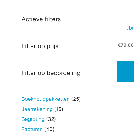
Actieve filters
Ja
€
79,00
Filter op prijs
Filter op beoordeling
25
Boekhoudpakketten
25
Dit
producten
produc
15
Jaarrekening
15
heeft
producten
32
Begroting
32
meerd
producten
40
Facturen
40
variati