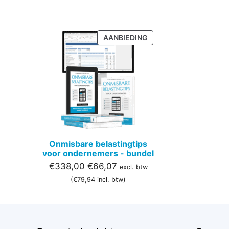
PRODUCT
AANBIEDING
IN
DE
UITVERKOOP
Onmisbare belastingtips
voor ondernemers - bundel
Oorspronkelijke
Huidige
€
338,00
€
66,07
excl. btw
prijs
prijs
(
€
79,94
incl. btw)
was:
is:
€338,00.
€66,07.