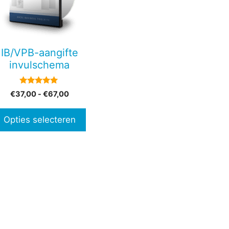
en
IB/VPB-aangifte
n
invulschema
5.00
Prijsklasse:
€
37,00
-
€
67,00
tpagina
van 5
€37,00
tot
Opties selecteren
€67,00