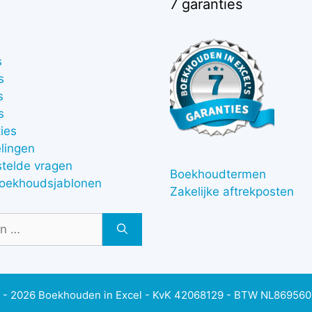
7 garanties
s
s
s
s
ies
lingen
stelde vragen
Boekhoudtermen
boekhoudsjablonen
Zakelijke aftrekposten
 - 2026 Boekhouden in Excel - KvK 42068129 - BTW NL86956