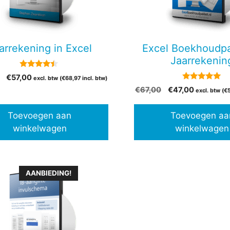
arrekening in Excel
Excel Boekhoudpa
Jaarrekenin
4.29
Oorspronkelijke
Huidige
€
57,00
excl. btw (
€
68,97
incl. btw)
van 5
5.00
prijs
prijs
Oorspronkelijke
Huidige
€
67,00
€
47,00
excl. btw (
€
van 5
was:
is:
prijs
prijs
€79,00.
€57,00.
was:
is:
Toevoegen aan
Toevoegen aa
€67,00.
€47,00.
winkelwagen
winkelwagen
AANBIEDING!
t
ere
es.