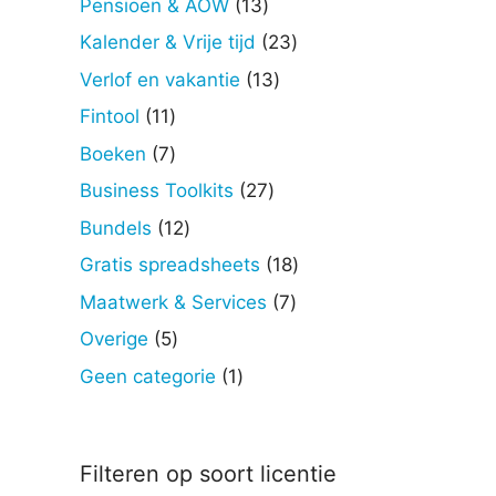
13
Pensioen & AOW
13
producten
23
Kalender & Vrije tijd
23
producten
13
Verlof en vakantie
13
producten
11
Fintool
11
producten
7
Boeken
7
producten
27
Business Toolkits
27
producten
12
Bundels
12
producten
18
Gratis spreadsheets
18
producten
7
Maatwerk & Services
7
producten
5
Overige
5
producten
1
Geen categorie
1
product
Filteren op soort licentie