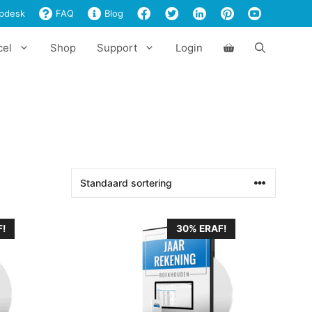
pdesk
FAQ
Blog
cel
Shop
Support
Login
!
30% ERAF!