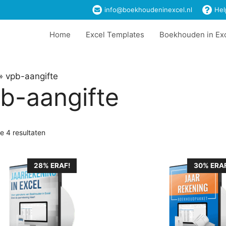
info@boekhoudeninexcel.nl
Hel
Home
Excel Templates
Boekhouden in Ex
»
vpb-aangifte
b-aangifte
le 4 resultaten
28% ERAF!
30% ERAF