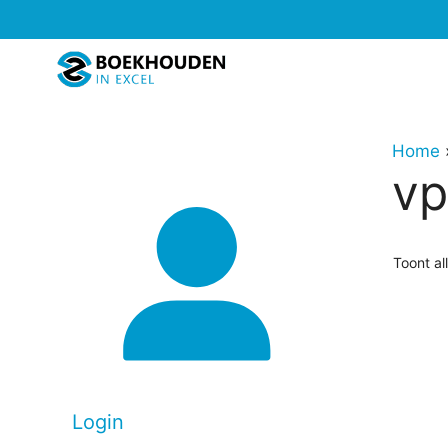
Ga
naar
de
inhoud
Home
vp
Toont al
Login