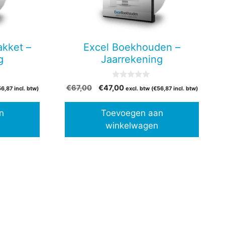
kket –
Excel Boekhouden –
g
Jaarrekening
0
Oorspronkelijke
Huidige
€
67,00
€
47,00
56,87
incl. btw)
excl. btw (
€
56,87
incl. btw)
v
prijs
prijs
a
n
was:
is:
n
Toevoegen aan
5
€67,00.
€47,00.
winkelwagen