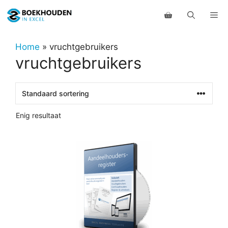
Ga
Me
naar
de
inhoud
Home
»
vruchtgebruikers
vruchtgebruikers
Enig resultaat