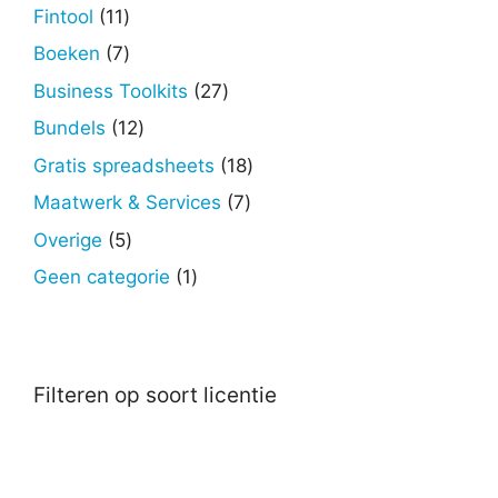
producten
11
Fintool
11
producten
7
Boeken
7
producten
27
Business Toolkits
27
producten
12
Bundels
12
producten
18
Gratis spreadsheets
18
producten
7
Maatwerk & Services
7
producten
5
Overige
5
producten
1
Geen categorie
1
product
Filteren op soort licentie