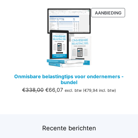
PRODU
AANBIEDING
IN
DE
UITVER
Onmisbare belastingtips voor ondernemers -
bundel
Oorspronkelijke
Huidige
€
338,00
€
66,07
excl. btw (
€
79,94
incl. btw)
prijs
prijs
was:
is:
€338,00.
€66,07.
Recente berichten