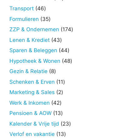
producten
46
Transport
46
producten
35
Formulieren
35
producten
174
ZZP & Ondernemen
174
producten
43
Lenen & Krediet
43
producten
44
Sparen & Beleggen
44
producten
48
Hypotheek & Wonen
48
producten
8
Gezin & Relatie
8
producten
11
Schenken & Erven
11
producten
2
Marketing & Sales
2
producten
42
Werk & Inkomen
42
producten
13
Pensioen & AOW
13
producten
23
Kalender & Vrije tijd
23
producten
13
Verlof en vakantie
13