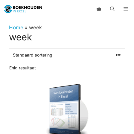
Ga
Me
naar
de
inhoud
Home
»
week
week
Enig resultaat