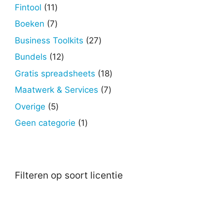
producten
11
Fintool
11
producten
7
Boeken
7
producten
27
Business Toolkits
27
producten
12
Bundels
12
producten
18
Gratis spreadsheets
18
producten
7
Maatwerk & Services
7
producten
5
Overige
5
producten
1
Geen categorie
1
product
Filteren op soort licentie