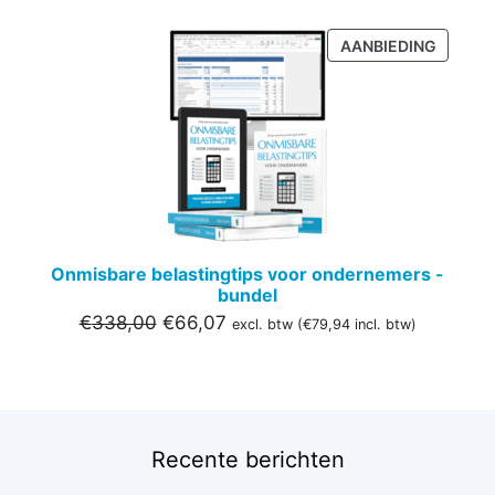
PRODU
AANBIEDING
IN
DE
UITVER
Onmisbare belastingtips voor ondernemers -
bundel
Oorspronkelijke
Huidige
€
338,00
€
66,07
excl. btw (
€
79,94
incl. btw)
prijs
prijs
was:
is:
€338,00.
€66,07.
Recente berichten