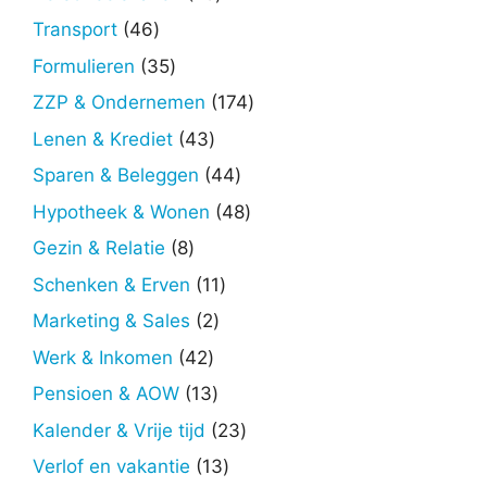
producten
46
Transport
46
producten
35
Formulieren
35
producten
174
ZZP & Ondernemen
174
producten
43
Lenen & Krediet
43
producten
44
Sparen & Beleggen
44
producten
48
Hypotheek & Wonen
48
producten
8
Gezin & Relatie
8
producten
11
Schenken & Erven
11
producten
2
Marketing & Sales
2
producten
42
Werk & Inkomen
42
producten
13
Pensioen & AOW
13
producten
23
Kalender & Vrije tijd
23
producten
13
Verlof en vakantie
13