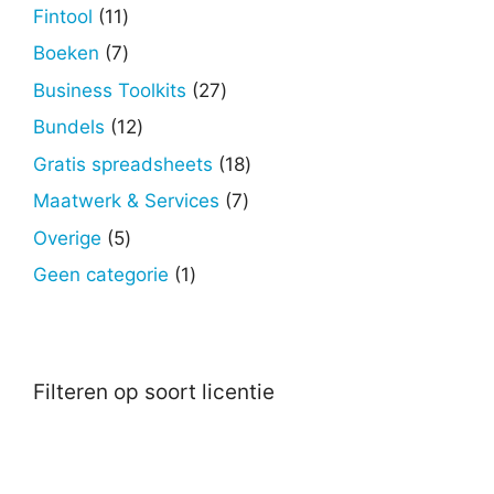
producten
11
Fintool
11
producten
7
Boeken
7
producten
27
Business Toolkits
27
producten
12
Bundels
12
producten
18
Gratis spreadsheets
18
producten
7
Maatwerk & Services
7
producten
5
Overige
5
producten
1
Geen categorie
1
product
Filteren op soort licentie