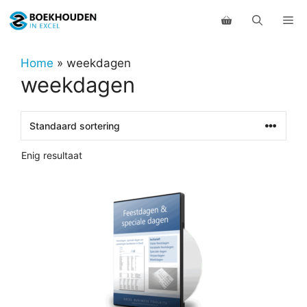
Ga
Me
naar
de
inhoud
Home
»
weekdagen
weekdagen
Enig resultaat