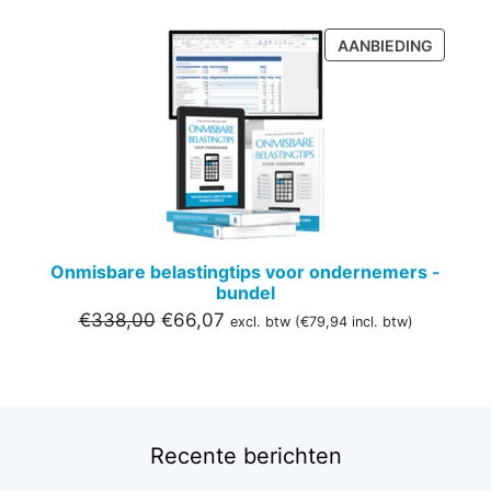
PRODU
AANBIEDING
IN
DE
UITVER
Onmisbare belastingtips voor ondernemers -
bundel
Oorspronkelijke
Huidige
€
338,00
€
66,07
excl. btw (
€
79,94
incl. btw)
prijs
prijs
was:
is:
€338,00.
€66,07.
Recente berichten