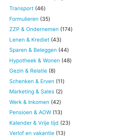
producten
46
Transport
46
producten
35
Formulieren
35
producten
174
ZZP & Ondernemen
174
producten
43
Lenen & Krediet
43
producten
44
Sparen & Beleggen
44
producten
48
Hypotheek & Wonen
48
producten
8
Gezin & Relatie
8
producten
11
Schenken & Erven
11
producten
2
Marketing & Sales
2
producten
42
Werk & Inkomen
42
producten
13
Pensioen & AOW
13
producten
23
Kalender & Vrije tijd
23
producten
13
Verlof en vakantie
13