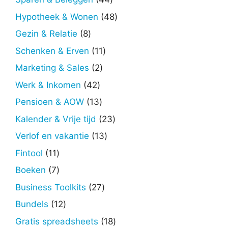
producten
48
Hypotheek & Wonen
48
producten
8
Gezin & Relatie
8
producten
11
Schenken & Erven
11
producten
2
Marketing & Sales
2
producten
42
Werk & Inkomen
42
producten
13
Pensioen & AOW
13
producten
23
Kalender & Vrije tijd
23
producten
13
Verlof en vakantie
13
producten
11
Fintool
11
producten
7
Boeken
7
producten
27
Business Toolkits
27
producten
12
Bundels
12
producten
18
Gratis spreadsheets
18