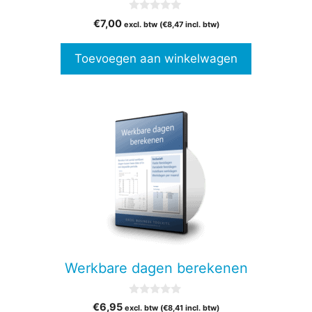
0
€
7,00
excl. btw (
€
8,47
incl. btw)
v
a
n
Toevoegen aan winkelwagen
5
Werkbare dagen berekenen
0
€
6,95
excl. btw (
€
8,41
incl. btw)