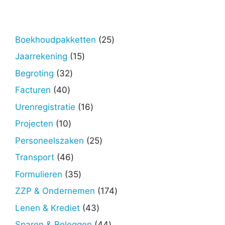
25
Boekhoudpakketten
25
producten
15
Jaarrekening
15
producten
32
Begroting
32
producten
40
Facturen
40
producten
16
Urenregistratie
16
producten
10
Projecten
10
producten
25
Personeelszaken
25
producten
46
Transport
46
producten
35
Formulieren
35
producten
174
ZZP & Ondernemen
174
producten
43
Lenen & Krediet
43
producten
44
Sparen & Beleggen
44