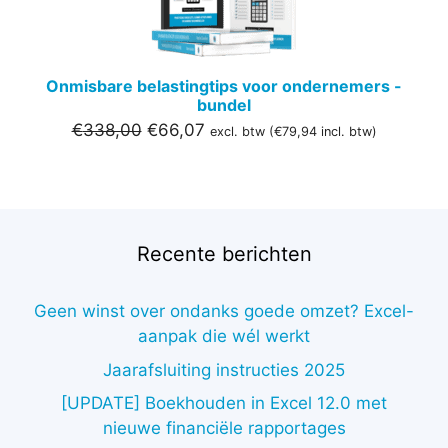
Onmisbare belastingtips voor ondernemers -
bundel
Oorspronkelijke
Huidige
€
338,00
€
66,07
excl. btw (
€
79,94
incl. btw)
prijs
prijs
was:
is:
€338,00.
€66,07.
Recente berichten
Geen winst over ondanks goede omzet? Excel-
aanpak die wél werkt
Jaarafsluiting instructies 2025
[UPDATE] Boekhouden in Excel 12.0 met
nieuwe financiële rapportages