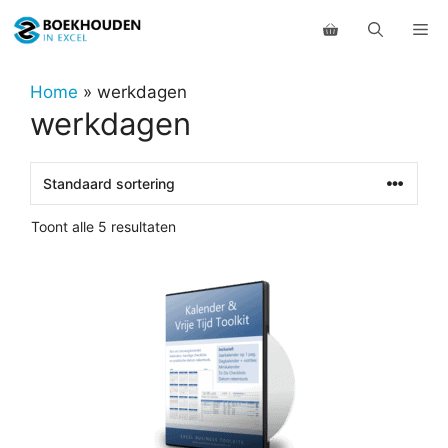
Ga
Me
naar
de
inhoud
Home
»
werkdagen
werkdagen
Toont alle 5 resultaten
Dit
product
heeft
meerdere
variaties.
Deze
optie