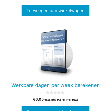
v
a
n
Toevoegen aan winkelwagen
5
Werkbare dagen per week berekenen
0
€
6,95
excl. btw (
€
8,41
incl. btw)
v
a
n