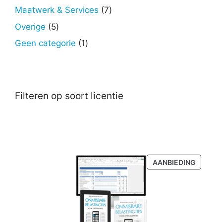
producten
7
Maatwerk & Services
7
producten
5
Overige
5
producten
1
Geen categorie
1
product
Filteren op soort licentie
PRODU
AANBIEDING
IN
DE
UITVER