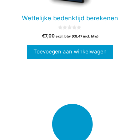
Wettelijke bedenktijd berekenen
0
€
7,00
excl. btw (
€
8,47
incl. btw)
v
a
n
Toevoegen aan winkelwagen
5