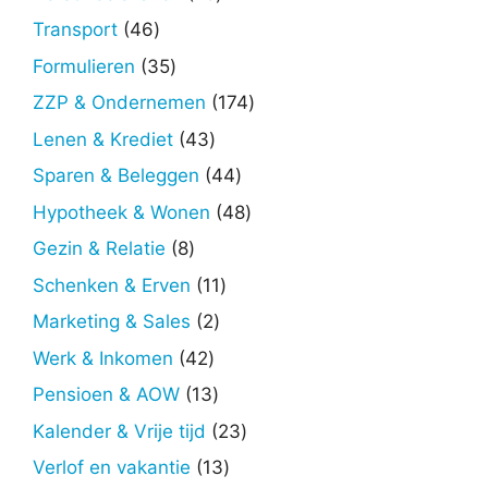
producten
46
Transport
46
producten
35
Formulieren
35
producten
174
ZZP & Ondernemen
174
producten
43
Lenen & Krediet
43
producten
44
Sparen & Beleggen
44
producten
48
Hypotheek & Wonen
48
producten
8
Gezin & Relatie
8
producten
11
Schenken & Erven
11
producten
2
Marketing & Sales
2
producten
42
Werk & Inkomen
42
producten
13
Pensioen & AOW
13
producten
23
Kalender & Vrije tijd
23
producten
13
Verlof en vakantie
13