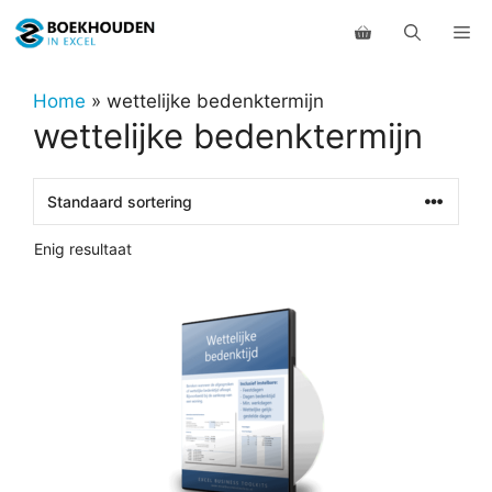
Ga
Me
naar
de
inhoud
Home
»
wettelijke bedenktermijn
wettelijke bedenktermijn
Enig resultaat