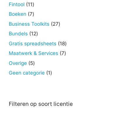
producten
11
Fintool
11
producten
7
Boeken
7
producten
27
Business Toolkits
27
producten
12
Bundels
12
producten
18
Gratis spreadsheets
18
producten
7
Maatwerk & Services
7
producten
5
Overige
5
producten
1
Geen categorie
1
product
Filteren op soort licentie