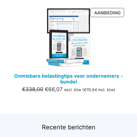
PRODU
AANBIEDING
IN
DE
UITVER
Onmisbare belastingtips voor ondernemers -
bundel
Oorspronkelijke
Huidige
€
338,00
€
66,07
excl. btw (
€
79,94
incl. btw)
prijs
prijs
was:
is:
€338,00.
€66,07.
Recente berichten