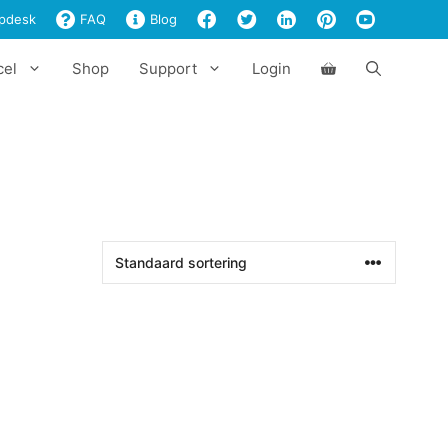
pdesk
FAQ
Blog
cel
Shop
Support
Login