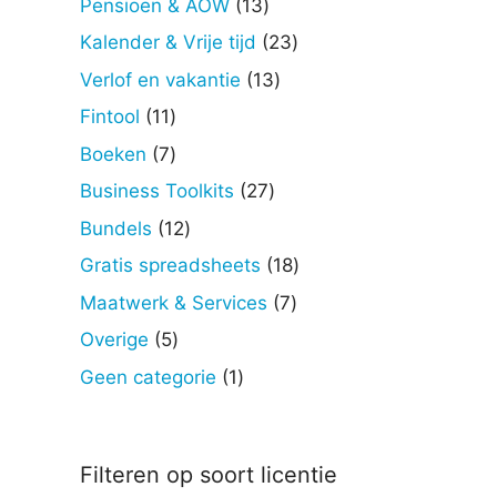
13
Pensioen & AOW
13
producten
23
Kalender & Vrije tijd
23
producten
13
Verlof en vakantie
13
producten
11
Fintool
11
producten
7
Boeken
7
producten
27
Business Toolkits
27
producten
12
Bundels
12
producten
18
Gratis spreadsheets
18
producten
7
Maatwerk & Services
7
producten
5
Overige
5
producten
1
Geen categorie
1
product
Filteren op soort licentie