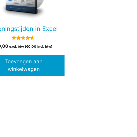
ningstijden in Excel
4.50
0,00
excl. btw (
€
0,00
incl. btw)
van 5
Toevoegen aan
winkelwagen