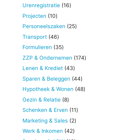
producten
16
Urenregistratie
16
producten
10
Projecten
10
producten
25
Personeelszaken
25
producten
46
Transport
46
producten
35
Formulieren
35
producten
174
ZZP & Ondernemen
174
producten
43
Lenen & Krediet
43
producten
44
Sparen & Beleggen
44
producten
48
Hypotheek & Wonen
48
producten
8
Gezin & Relatie
8
producten
11
Schenken & Erven
11
producten
2
Marketing & Sales
2
producten
42
Werk & Inkomen
42
producten