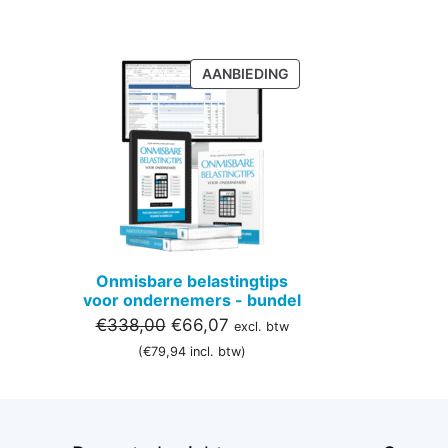
PRODUCT
AANBIEDING
IN
DE
UITVERKOOP
Onmisbare belastingtips
voor ondernemers - bundel
Oorspronkelijke
Huidige
€
338,00
€
66,07
excl. btw
prijs
prijs
(
€
79,94
incl. btw)
was:
is:
€338,00.
€66,07.