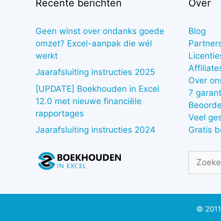
Recente berichten
Over
Geen winst over ondanks goede
Blog
omzet? Excel-aanpak die wél
Partner
werkt
Licentie
Affiliate
Jaarafsluiting instructies 2025
Over on
[UPDATE] Boekhouden in Excel
7 garant
12.0 met nieuwe financiële
Beoorde
rapportages
Veel ge
Gratis 
Jaarafsluiting instructies 2024
Zoek
naar:
© 2011