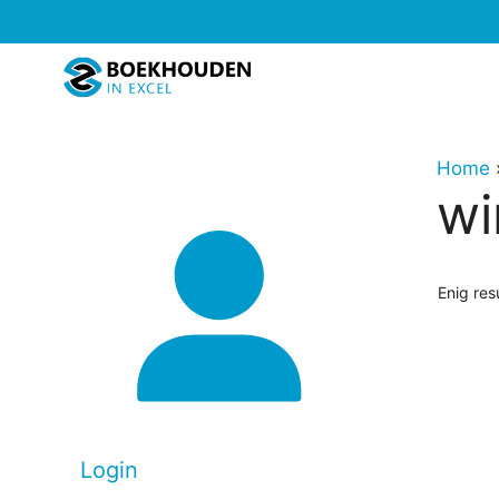
Ga
naar
de
inhoud
Home
wi
Enig res
Login