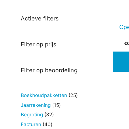
Actieve filters
Ope
€
Filter op prijs
Filter op beoordeling
25
Boekhoudpakketten
25
producten
15
Jaarrekening
15
producten
32
Begroting
32
producten
40
Facturen
40