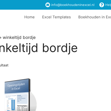
info@boekhoudeninexcel.nl
Hel
Home
Excel Templates
Boekhouden in Ex
»
winkeltijd bordje
nkeltijd bordje
ultaat