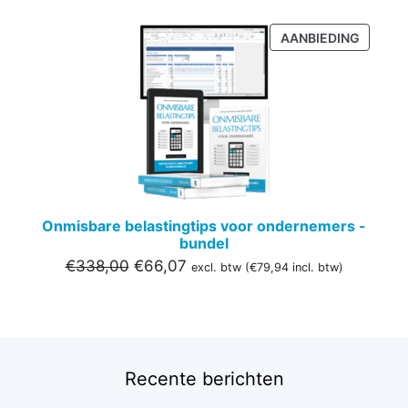
PRODU
AANBIEDING
IN
DE
UITVER
Onmisbare belastingtips voor ondernemers -
bundel
Oorspronkelijke
Huidige
€
338,00
€
66,07
excl. btw (
€
79,94
incl. btw)
prijs
prijs
was:
is:
€338,00.
€66,07.
Recente berichten