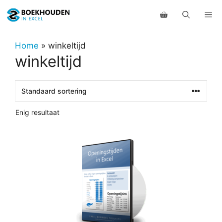
Ga
Me
naar
de
inhoud
Home
»
winkeltijd
winkeltijd
Enig resultaat