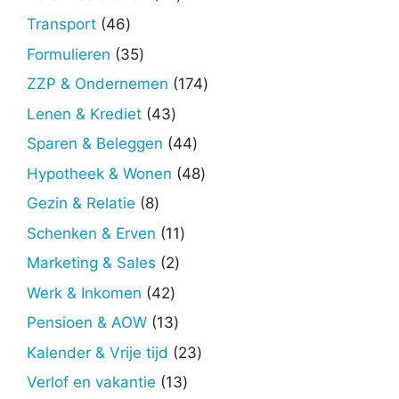
producten
46
Transport
46
producten
35
Formulieren
35
producten
174
ZZP & Ondernemen
174
producten
43
Lenen & Krediet
43
producten
44
Sparen & Beleggen
44
producten
48
Hypotheek & Wonen
48
producten
8
Gezin & Relatie
8
producten
11
Schenken & Erven
11
producten
2
Marketing & Sales
2
producten
42
Werk & Inkomen
42
producten
13
Pensioen & AOW
13
producten
23
Kalender & Vrije tijd
23
producten
13
Verlof en vakantie
13