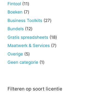
producten
11
Fintool
11
producten
7
Boeken
7
producten
27
Business Toolkits
27
producten
12
Bundels
12
producten
18
Gratis spreadsheets
18
producten
7
Maatwerk & Services
7
producten
5
Overige
5
producten
1
Geen categorie
1
product
Filteren op soort licentie