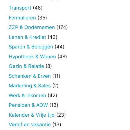
producten
46
Transport
46
producten
35
Formulieren
35
producten
174
ZZP & Ondernemen
174
producten
43
Lenen & Krediet
43
producten
44
Sparen & Beleggen
44
producten
48
Hypotheek & Wonen
48
producten
8
Gezin & Relatie
8
producten
11
Schenken & Erven
11
producten
2
Marketing & Sales
2
producten
42
Werk & Inkomen
42
producten
13
Pensioen & AOW
13
producten
23
Kalender & Vrije tijd
23
producten
13
Verlof en vakantie
13