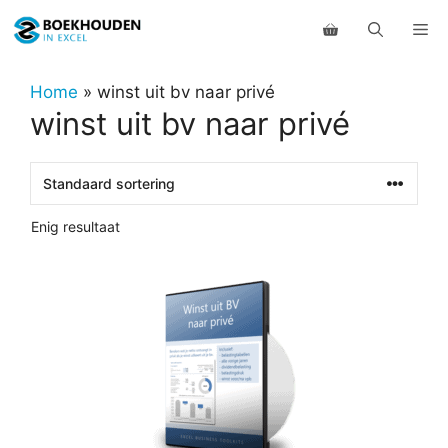
Ga
Me
naar
de
inhoud
Home
»
winst uit bv naar privé
winst uit bv naar privé
Enig resultaat