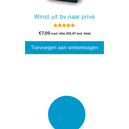
Winst uit bv naar privé
5.00
€
7,00
excl. btw (
€
8,47
incl. btw)
van 5
Toevoegen aan winkelwagen