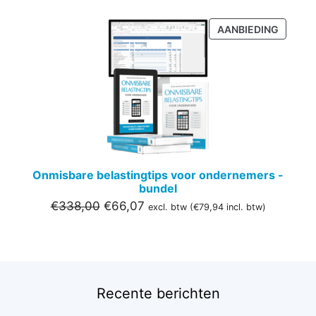
PRODU
AANBIEDING
IN
DE
UITVER
Onmisbare belastingtips voor ondernemers -
bundel
Oorspronkelijke
Huidige
€
338,00
€
66,07
excl. btw (
€
79,94
incl. btw)
prijs
prijs
was:
is:
€338,00.
€66,07.
Recente berichten