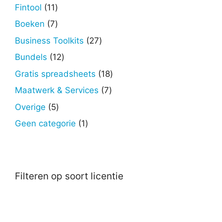
producten
11
Fintool
11
producten
7
Boeken
7
producten
27
Business Toolkits
27
producten
12
Bundels
12
producten
18
Gratis spreadsheets
18
producten
7
Maatwerk & Services
7
producten
5
Overige
5
producten
1
Geen categorie
1
product
Filteren op soort licentie